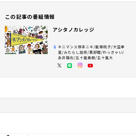
この記事の番組情報
アシタノカレッジ
キニマンス塚本ニキ/能條桃子/大空幸
星/みたらし加奈/黒部睦/わっきゃい/
永井陽右/五十嵐美樹/五十嵐大