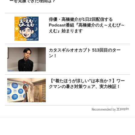
ーを克服できた理由は？
俳優・高橋健介が1日2回配信する
Podcast番組『高橋健介のえ～えむぴ～
えむ』始まります
カタスギルオオカブト 513回目のター
ン！
【“着たほうが涼しい”は本当か？】ワー
クマンの暑さ対策ウェア、実力検証！
Recommended by