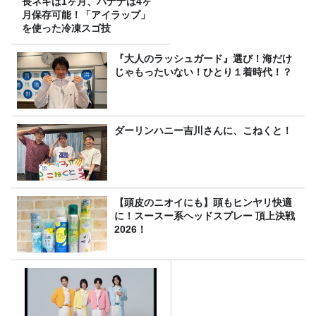
長ネギは1ヶ月、バナナは4ヶ
月保存可能！「アイラップ」
を使った冷凍スゴ技
『大人のラッシュガード』選び！海だけ
じゃもったいない！ひとり１着時代！？
ダーリンハニー吉川さんに、こねくと！
【頭皮のニオイにも】頭もヒンヤリ快適
に！スースー系ヘッドスプレー 頂上決戦
2026！