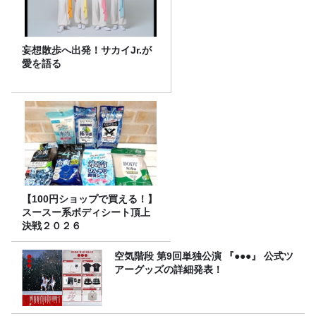
妄想散歩へ出発！サカイJr.が
愛を語る
【100円ショップで買える！】
スースー系ボディシート頂上
決戦２０２６
空気階段 第9回単独公演 『●●●』 公式ツ
アーグッズの詳細発表！