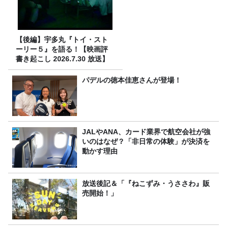
【後編】宇多丸『トイ・スト
ーリー５』を語る！【映画評
書き起こし 2026.7.30 放送】
パデルの徳本佳恵さんが登場！
JALやANA、カード業界で航空会社が強
いのはなぜ？「非日常の体験」が決済を
動かす理由
放送後記＆「『ねこずみ・うささわ』販
売開始！」