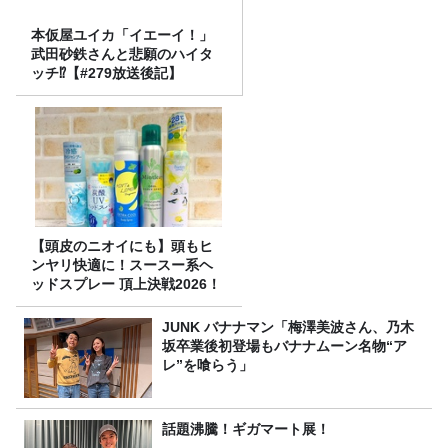
本仮屋ユイカ「イエーイ！」
武田砂鉄さんと悲願のハイタ
ッチ⁉【#279放送後記】
【頭皮のニオイにも】頭もヒ
ンヤリ快適に！スースー系ヘ
ッドスプレー 頂上決戦2026！
JUNK バナナマン「梅澤美波さん、乃木
坂卒業後初登場もバナナムーン名物“ア
レ”を喰らう」
話題沸騰！ギガマート展！