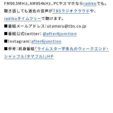
FM90.5MHz、AM954kHz、PCやスマホなら
radiko
でも。
聴き逃しても過去の音声が
TBSラジオクラウド
や、
radikoタイムフリー
で聴けます。
■番組メールアドレス：utamaru@tbs.co.jp
■番組公式twitter：
@after6junction
■Instagram：
after6junction
■参考：前身番組
「ライムスター宇多丸のウィークエンド・
シャッフル（タマフル）」HP