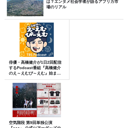
は？エンタメ社会学者が語るアフリカ市
場のリアル
俳優・高橋健介が1日2回配信
するPodcast番組『高橋健介
のえ～えむぴ～えむ』始まり
ます
空気階段 第9回単独公演