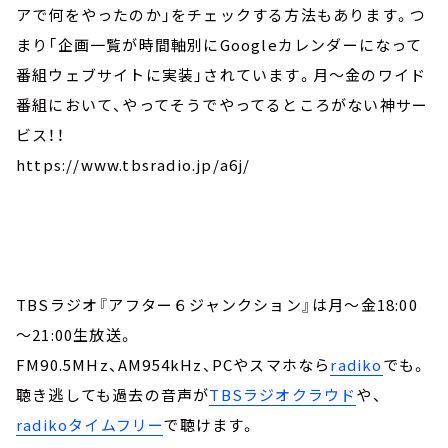
アで何をやったのか」をチェックする方法もあります。つ
まり「企画一覧が時間軸別にGoogleカレンダーになって
番組ウェブサイトに実装」されています。月～金のワイド
番組において、やってそうでやってるところがない神サー
ビス！！
https://www.tbsradio.jp/a6j/
TBSラジオ『アフター６ジャンクション』は月～金18:00
～21:00生放送。
FM90.5MHz、AM954kHz、PCやスマホなら
radiko
でも。
聴き逃しても過去の音声が
TBSラジオクラウド
や、
radikoタイムフリー
で聴けます。