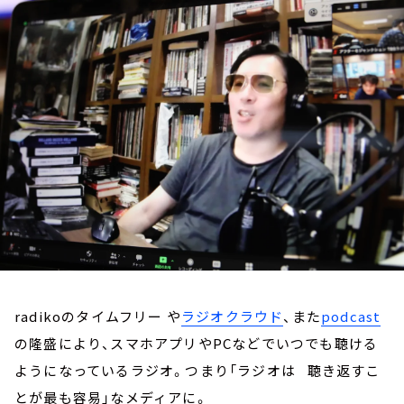
お知らせ
イベント・グッズ
YouTube
会社情報
radikoのタイムフリー や
ラジオクラウド
、また
podcast
の隆盛により、スマホアプリやPCなどでいつでも聴ける
ようになっているラジオ。つまり「ラジオは 聴き返すこ
とが最も容易」なメディアに。