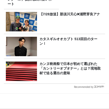
ート
【7/28放送】那須川天心❌浦野芽良アナ
カタスギルオオカブト 513回目のター
ン！
カンヌ映画祭で日本が初めて選ばれた
「カントリーオブオナー」とは？現地取
材で迫る選出の意味
Recommended by