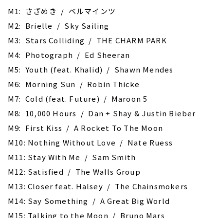
M1: さざめき / ベルマインツ
M2: Brielle / Sky Sailing
M3: Stars Colliding / THE CHARM PARK
M4: Photograph / Ed Sheeran
M5: Youth (feat. Khalid) / Shawn Mendes
M6: Morning Sun / Robin Thicke
M7: Cold (feat. Future) / Maroon 5
M8: 10,000 Hours / Dan + Shay & Justin Bieber
M9: First Kiss / A Rocket To The Moon
M10: Nothing Without Love / Nate Ruess
M11: Stay With Me / Sam Smith
M12: Satisfied / The Walls Group
M13: Closer feat. Halsey / The Chainsmokers
M14: Say Something / A Great Big World
M15: Talking to the Moon / Bruno Mars