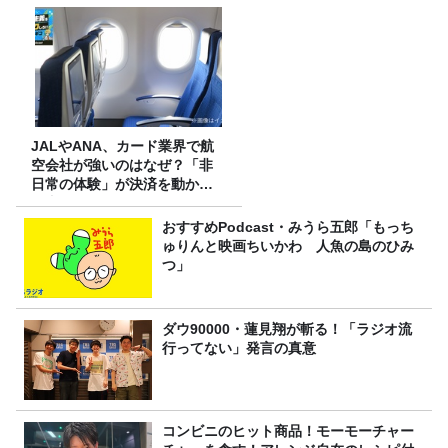
JALやANA、カード業界で航
空会社が強いのはなぜ？「非
日常の体験」が決済を動かす
理由
おすすめPodcast・みうら五郎「もっち
ゅりんと映画ちいかわ 人魚の島のひみ
つ」
ダウ90000・蓮見翔が斬る！「ラジオ流
行ってない」発言の真意
コンビニのヒット商品！モーモーチャー