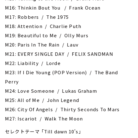
M16: Thinkin Bout You / Frank Ocean
M17: Robbers / The 1975
M18: Attention / Charlie Puth
M19: Beautiful to Me / Olly Murs
M20: Paris In The Rain / Lauv
M21: EVERY SINGLE DAY / FELIX SANDMAN
M22: Liability / Lorde
M23: If I Die Young (POP Version) / The Band
Perry
M24: Love Someone / Lukas Graham
M25: All of Me / John Legend
M26: City Of Angels / Thirty Seconds To Mars
M27: Iscariot / Walk The Moon
セレクトテーマ 「Till dawn 10's」