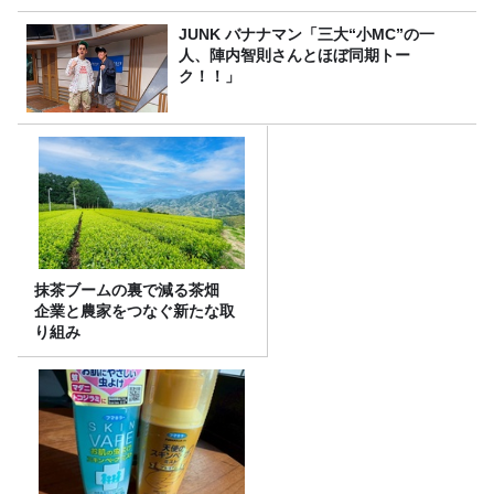
JUNK バナナマン「三大“小MC”の一
人、陣内智則さんとほぼ同期トー
ク！！」
抹茶ブームの裏で減る茶畑
企業と農家をつなぐ新たな取
り組み