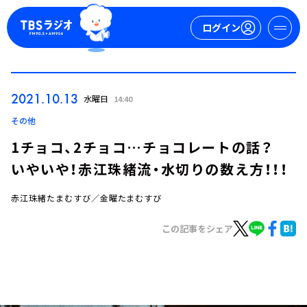
ログイン
マイページ
2021.10.13
水曜日
14:40
新規会員登録
ログイン
その他
1チョコ、2チョコ…チョコレートの話？
いやいや！赤江珠緒流・水切りの数え方！！！
赤江珠緒たまむすび／金曜たまむすび
この記事をシェア
今日の番組表
週間番組表
トピックス
TBS Podcast