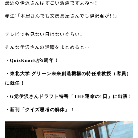
最近の伊沢さんはすごい活躍ですよね～！
赤江：「本屋さんでも文房具屋さんでも伊沢君が！！」
テレビでも見ない日はないぐらい。
そんな伊沢さんの活躍をまとめると…
・QuizKnock
が
5
周年！
・東北大学 グリーン未来創造機構の特任准教授（客員）
に就任！
・G党伊沢さん
ドラフト特番「
THE
運命の
1
日」に出演！
・新刊「クイズ思考の解体」！