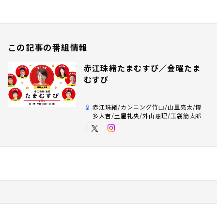
この記事の番組情報
赤江珠緒たまむすび／金曜たま
むすび
赤江珠緒/カンニング竹山/山里亮太/博
多大吉/土屋礼央/外山惠理/玉袋筋太郎