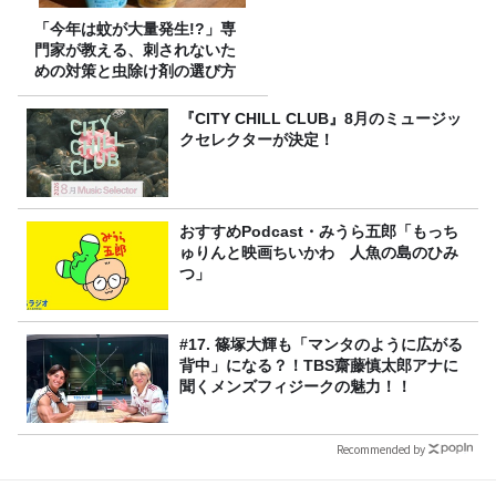
「今年は蚊が大量発生!?」専
門家が教える、刺されないた
めの対策と虫除け剤の選び方
『CITY CHILL CLUB』8月のミュージッ
クセレクターが決定！
おすすめPodcast・みうら五郎「もっち
ゅりんと映画ちいかわ 人魚の島のひみ
つ」
#17. 篠塚大輝も「マンタのように広がる
背中」になる？！TBS齋藤慎太郎アナに
聞くメンズフィジークの魅力！！
Recommended by