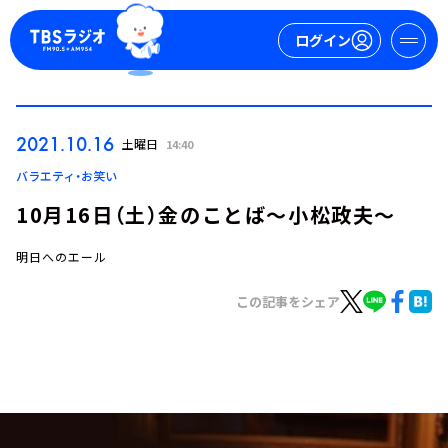
ログイン
マイページ
2021.10.16
土曜日
14:40
新規会員登録
ログイン
バラエティ・お笑い
10月16日（土）金のことば～小松政夫～
明日へのエール
この記事をシェア
今日の番組表
週間番組表
トピックス
TBS Podcast