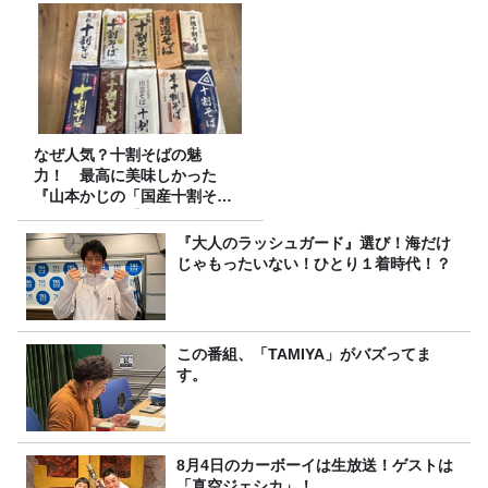
なぜ人気？十割そばの魅
力！ 最高に美味しかった
『山本かじの「国産十割そ
ば」』とは？【十割そば10種
食べ比べ】
『大人のラッシュガード』選び！海だけ
じゃもったいない！ひとり１着時代！？
この番組、「TAMIYA」がバズってま
す。
8月4日のカーボーイは生放送！ゲストは
「真空ジェシカ」！