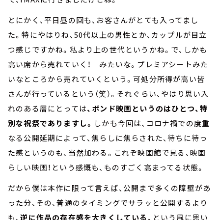
とにかく、平日昼の回も、お客さんがとても入ってまし
た。特にやはりね、50代以上の男性とか、カップルが目立
つ感じですかね。私より上の世代というかね。で、しかも
高い席から売れていく！ みたいな。プレミアシートみた
いなところから売れていくという。可処分所得が高い皆
さんが行っているという（笑）。それぐらい、やはり思い入
れのある層にとっては
、ボンド映画というのはひとつ、特
別な祝祭でありますし。
しかも今回は、コロナ禍での度重
なる公開延期によって、焦らしに焦らされた、待ちに待っ
た感というのも、当然加わる。これぞ映画館で見る、映画
らしい映画！という感慨も、ものすごく高まってる状態。
だから僕は本作に限って言えば、公開まで多くの障壁があ
った分、その、普通のタイミングでサラッと公開するより
も、
逆に作品の存在感を大きくしている、
という風に思い