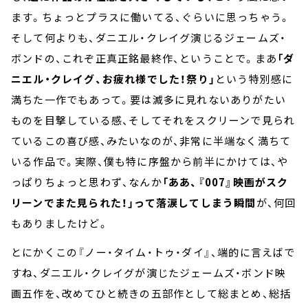
ます。ちょっとプラスに働いてる、ぐらいに思っちゃう。
そして何よりも、ダニエル・クレイグ演じるジェームズ・
ボンドの、これぞ正真正銘最終作、ということで。まあ
「ダ
ニエル・クレイグ、お疲れ様でした！祭り」
という特別感に
満ちた一作でもあって。要は滅多に見れないありがたい
ものを目撃している感、そしてそれをスクリーンで見られ
ているこの喜び感、みたいなのが、非常に半端なく満ちて
いる作品で。実際、僕も特に序盤から前半にかけては、や
っぱりちょっと思わず、なんか
「ああ、『007』映画がスク
リーンでまた見られた！」って落涙してしまう瞬間
が、何回
もありましたけど。
とにかくこの『ノー・タイム・トゥ・ダイ』、端的に言えばで
すね、ダニエル・クレイグが演じたジェームズ・ボンド映
画五作を、改めてひと続きの五部作として総まとめ、総括