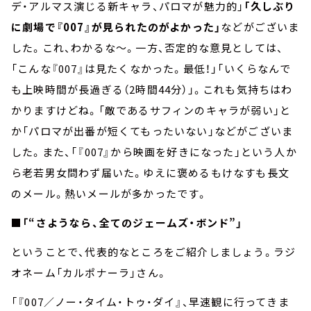
デ・アルマス演じる新キャラ、パロマが魅力的」
「久しぶり
に劇場で『007』が見られたのがよかった」
などがございま
した。これ、わかるな～。一方、否定的な意見としては、
「こんな『007』は見たくなかった。最低！」「いくらなんで
も上映時間が長過ぎる（2時間44分）」。これも気持ちはわ
かりますけどね。「敵であるサフィンのキャラが弱い」と
か「パロマが出番が短くてもったいない」などがございま
した。また、「『007』から映画を好きになった」という人か
ら老若男女問わず届いた。ゆえに褒めるもけなすも長文
のメール。熱いメールが多かったです。
■「“さようなら、全てのジェームズ・ボンド”」
ということで、代表的なところをご紹介しましょう。ラジ
オネーム「カルポナーラ」さん。
「『007／ノー・タイム・トゥ・ダイ』、早速観に行ってきま