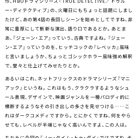
作、HBOドラマシリーズ『TRUE DETECTIVE／トゥル
ー・ディテクティブ』の、火曜日にもちょっと話題にしまし
たけど、あの第4話の長回しシーンを始めとしてですね、非
常に重厚にして斬新な演出、語り口であるとか。あとま
あ、『ジェーン・エア』っていう、古典ですよね。『ジェー
ン・エア』っていうのを、ヒッチコックの『レベッカ』風味
と言いましょうか、ちょっとゴシックホラー風味強め解釈
で、堂々と仕上げてみせたりとか。
あるいはこれ、ネットフリックスのドラマシリーズ『マニ
アック』というね。これはもう、クラクラするようなシュ
ール表現、デザインで、映画ジャンルを一種パロディ的に
横断するようなその引き出しの多さを見せつける……こ
れはダークコメディですから。とにかくですね、何をやら
せても、レベルが半端じゃなく高いんですよ、この人は。
ちなみに今回の『ノー・タイム・トゥ・ダイ』ではですね、そ