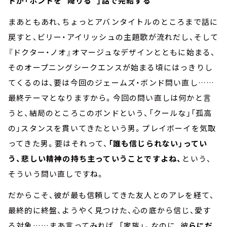
ドが「ボンドを“降りる”」話で完結する
まあともあれ、ちょっとアバンタイトルのところまで話に
戻すと、ビリー・アイリッシュの主題歌が流れだし、そして
『ドクター・ノオ』オマージュなデザインとともに始まる、
そのオープニングシークエンスが始まる頃にはっきりし
てくるのは、要は今回のジェームズ・ボンド問い直し……
最終テーマとなりますから。今回の問い直しは何かと言
うと、結局のところこのボンドという、「クールな」「孤高
の」スタンスを貫いてきたという男。プレイボーイを気取
ってきた男。要はそれって、
「誰も信じられない」ってい
う、悲しい精神の持ち主っていうことですよね、
という、
そういう問い直しですね。
だからこそ、彼が最も信頼してきた友人とのアレを経て、
最終的に終盤、ようやく見つけた、心の底から信じ、愛す
る対象……まあ言ってみれば、「家族」。なのに、彼
らにだ