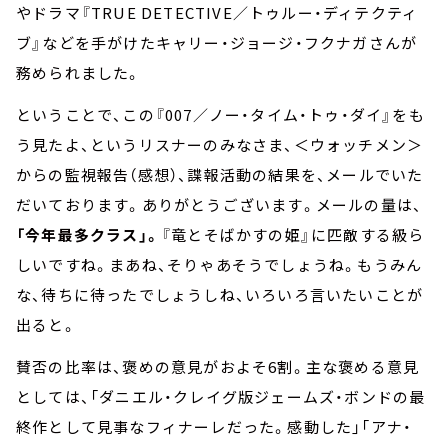
やドラマ『TRUE DETECTIVE／トゥルー・ディテクティ
ブ』などを手がけたキャリー・ジョージ・フクナガさんが
務められました。
ということで、この『007／ノー・タイム・トゥ・ダイ』をも
う見たよ、というリスナーのみなさま、＜ウォッチメン＞
からの監視報告（感想）、諜報活動の結果を、メールでいた
だいております。ありがとうございます。メールの量は、
「今年最多クラス」。
『竜とそばかすの姫』に匹敵する級ら
しいですね。まあね、そりゃあそうでしょうね。もうみん
な、待ちに待ったでしょうしね、いろいろ言いたいことが
出ると。
賛否の比率は、褒めの意見がおよそ6割。主な褒める意見
としては、「ダニエル・クレイグ版ジェームズ・ボンドの最
終作として見事なフィナーレだった。感動した」「アナ・