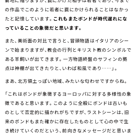
窮地に陥りますが、罠にかけた相手は若者であり、今まで
の作品でこのように若者に罠にかけられることはなかっ
たと記憶しています。
これもまたボンドが時代遅れにな
っていることの象徴だと思います。
また、美術面の対比で言うと、冒頭物語はイタリアのシー
ンで始まりますが、教会の行列とキリスト教のシンボルで
ある羊飼いが出てきます。一方物語終盤のサフィンの拠
点は神棚が出てきたりと、いわば和風であり……」。
まあ、北方領土っぽい地域、みたいな匂わせですからね。
「これはボンドが象徴するヨーロッパに対する多様性の象
徴であると思います。このように全般にボンドは古いも
のとして否定的に描かれがちですが、ラストシーンは、旧
来のボンドもまた確かに存在したものとして心の中で生
き続けていくのだという、前向きなメッセージだと思いま