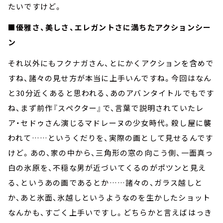
たいですけど。
■
優雅さ、美しさ、エレガントさに満ちたアクションシー
ン
それ以外にもフクナガさん、とにかくアクションを含めで
すね、諸々の見せ方が本当に上手いんですね。今回はなん
と30分近くあると思われる、あのアバンタイトルでもです
ね、まず前作『スペクター』で、言葉で説明されていたレ
ア・セドゥさん演じるマドレーヌの少女時代。殺し屋に襲
われて……というくだりを、実際の画として見せるんです
けど。あの、家の中から、三角形の窓の向こう側、一面真っ
白の氷原を、不穏な男が近づいてくるのがポツンと見え
る、というあの画であるとか……諸々の、ガラス越しと
か、あと氷面、氷越しというようなのを生かしたショット
なんかも、すごく上手いですし。どちらかと言えばはっき