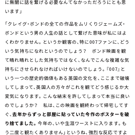
に無闇に話を繋げる必要なんてなかっただろうにとも思
います」
「クレイグ・ボンドの全ての作品をムリくりジェームズ・
ボンドという男の人生の話として繋げた意味が私にはよ
くわかりません。というか観客の、特に007ファンに、どう
いう気持ちになれというのでしょう？ ボンド映画を観
て晴れ晴れとした気持ちではなく、なんでこんな複雑な気
持ちにさせられなければいけないのでしょう。『007』と
いう一つの歴史的価値もある英国の文化を、ここまで破壊
してしまって、英国人の方々がこれを観てどう感じるか大
変気になります。こんな結末を許してしまって本当に良い
のでしょうか？ 私は、この映画を観終わって帰宅してす
ぐ、
去年からずっと部屋に貼っていた今作のポスターを破
り捨てました。
今年の、いや生涯ワーストに入ります。も
う二度と観たくありません」というね、強烈な反応ですよ