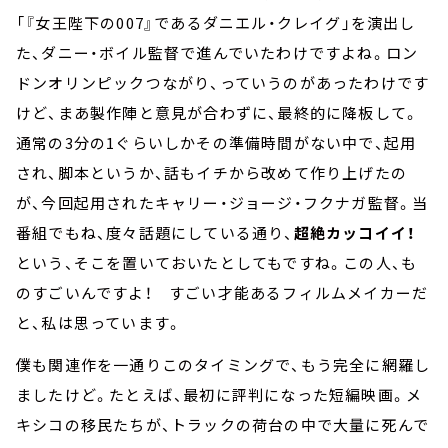
「『女王陛下の007』であるダニエル・クレイグ」を演出し
た、ダニー・ボイル監督で進んでいたわけですよね。ロン
ドンオリンピックつながり、っていうのがあったわけです
けど、まあ製作陣と意見が合わずに、最終的に降板して。
通常の3分の1ぐらいしかその準備時間がない中で、起用
され、脚本というか、話もイチから改めて作り上げたの
が、今回起用されたキャリー・ジョージ・フクナガ監督。当
番組でもね、度々話題にしている通り、
超絶カッコイイ！
という、そこを置いておいたとしてもですね。この人、も
のすごいんですよ！ すごい才能あるフィルムメイカーだ
と、私は思っています。
僕も関連作を一通りこのタイミングで、もう完全に網羅し
ましたけど。たとえば、最初に評判になった短編映画。メ
キシコの移民たちが、トラックの荷台の中で大量に死んで