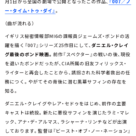
月1日から全国の劇場で公開となったこの作品、
『007／ノ
ー・タイム・トゥ・ダイ』
。
（曲が流れる）
イギリス秘密情報部MI6の諜報員ジェームズ・ボンドの活
躍を描く『007』シリーズ25作目にして、
ダニエル・クレイ
グ最後のボンド映画。
前作『スペクター』の戦いの後、現役
を退いたボンドだったが、CIA所属の旧友フィリックス・
ライターと再会したことから、誘拐された科学者救出の任
務につく。やがてその背後に潜む黒幕サフィンの存在を
知る。
ダニエル・クレイグやレア・セドゥをはじめ、前作の主要
キャストは続投。新たに悪役サフィンを演じたラミ・マレ
ック、アナ・デ・アルマス、ラシャーナ・リンチなどが出演
しております。監督は『ビースト・オブ・ノー・ネーション』