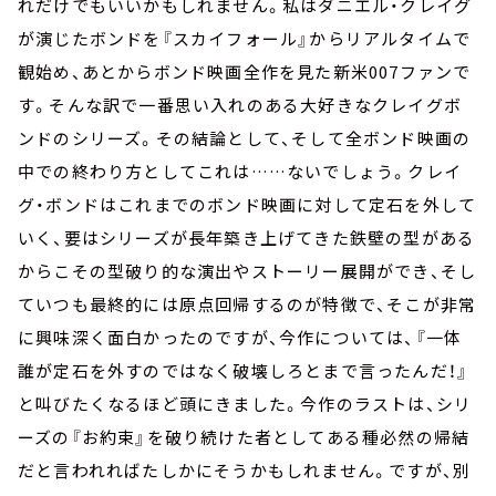
れだけでもいいかもしれません。私はダニエル・クレイグ
が演じたボンドを『スカイフォール』からリアルタイムで
観始め、あとからボンド映画全作を見た新米007ファンで
す。そんな訳で一番思い入れのある大好きなクレイグボ
ンドのシリーズ。その結論として、そして全ボンド映画の
中での終わり方としてこれは……ないでしょう。クレイ
グ・ボンドはこれまでのボンド映画に対して定石を外して
いく、要はシリーズが長年築き上げてきた鉄壁の型がある
からこその型破り的な演出やストーリー展開ができ、そし
ていつも最終的には原点回帰するのが特徴で、そこが非常
に興味深く面白かったのですが、今作については、『一体
誰が定石を外すのではなく破壊しろとまで言ったんだ！』
と叫びたくなるほど頭にきました。今作のラストは、シリ
ーズの『お約束』を破り続けた者としてある種必然の帰結
だと言われればたしかにそうかもしれません。ですが、別