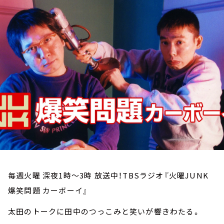
お知らせ
イベント・グッズ
YouTube
会社情報
毎週火曜 深夜1時～3時 放送中！TBSラジオ『火曜JUNK
爆笑問題 カーボーイ』
太田のトークに田中のつっこみと笑いが響きわたる。