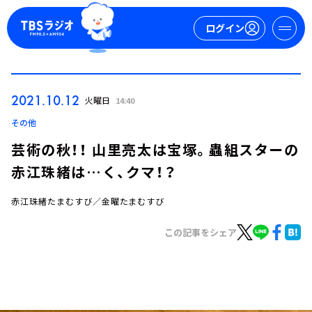
ログイン
マイページ
2021.10.12
火曜日
14:40
新規会員登録
ログイン
その他
芸術の秋！！ 山里亮太は宝塚。蟲組スターの
赤江珠緒は…く、クマ！？
赤江珠緒たまむすび／金曜たまむすび
この記事をシェア
今日の番組表
週間番組表
トピックス
TBS Podcast