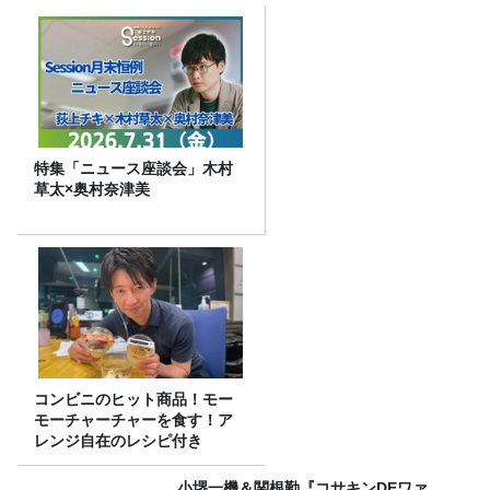
特集「ニュース座談会」木村
草太×奥村奈津美
コンビニのヒット商品！モー
モーチャーチャーを食す！ア
レンジ自在のレシピ付き
小堺一機＆関根勤『コサキンDEワァ