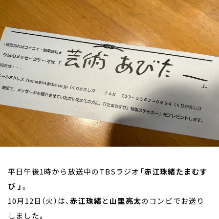
お知らせ
イベント・グッズ
YouTube
会社情報
平日午後1時から放送中のTBSラジオ
「赤江珠緒たまむす
び 」
。
10月12日（火）は、
赤江珠緒
と
山里亮太
のコンビでお送り
しました。