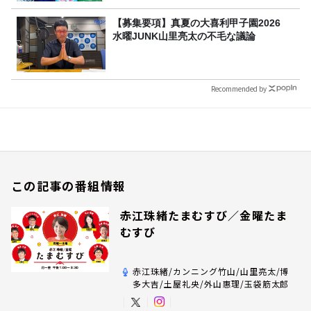
【募集要項】真夏の大喜利甲子園2026
水曜JUNK山里亮太の不毛な議論
Recommended by
この記事の番組情報
赤江珠緒たまむすび／金曜たま
むすび
赤江珠緒/カンニング竹山/山里亮太/博
多大吉/土屋礼央/外山惠理/玉袋筋太郎