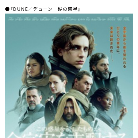
●『DUNE／デューン 砂の惑星』