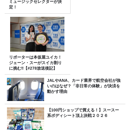
ミュージックセレクターが決
定！
リポーターは本仮屋ユイカ！
ジェーン・スーがスイカ割り
に挑む‼【#278放送後記】
JALやANA、カード業界で航空会社が強
いのはなぜ？「非日常の体験」が決済を
動かす理由
【100円ショップで買える！】スースー
系ボディシート頂上決戦２０２６