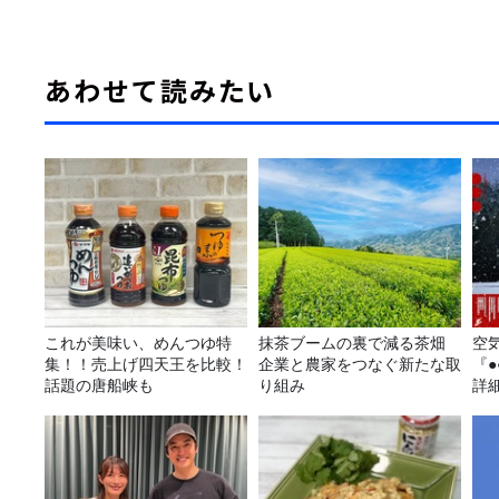
あわせて読みたい
これが美味い、めんつゆ特
抹茶ブームの裏で減る茶畑
空
集！！売上げ四天王を比較！
企業と農家をつなぐ新たな取
『
話題の唐船峡も
り組み
詳