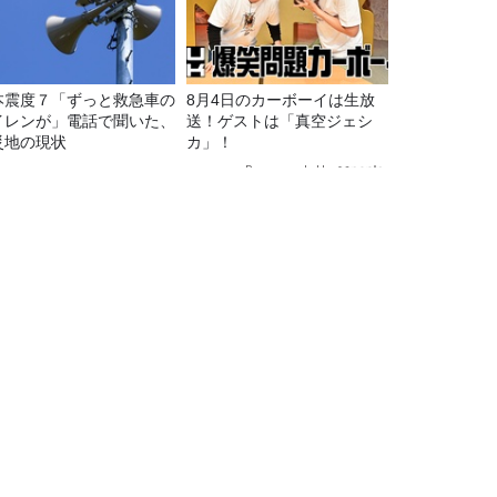
本震度７「ずっと救急車の
8月4日のカーボーイは生放
イレンが」電話で聞いた、
送！ゲストは「真空ジェシ
災地の現状
カ」！
Recommended by
授の阿部修士さんを迎える二夜目