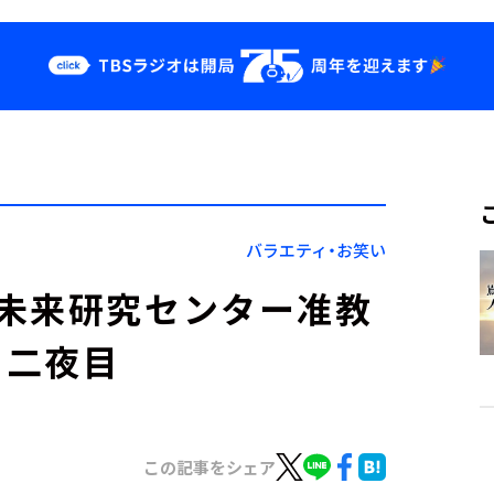
クス
イベント・グッ
ズ
st
YouTube
せ
会社情報
バラエティ・お笑い
未来研究センター准教
る二夜目
この記事をシェア