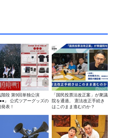
気階段 第9回単独公演
「国民投票法改正案」が衆議
●●●』 公式ツアーグッズの
院を通過。 憲法改正手続き
細発表！
はこのまま進むのか？