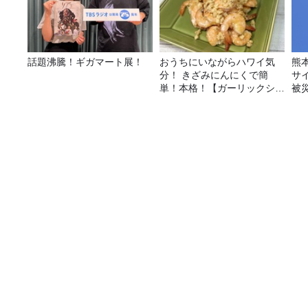
話題沸騰！ギガマート展！
おうちにいながらハワイ気
熊
分！ きざみにんにくで簡
サ
単！本格！【ガーリックシュ
被
リンプ】 桃屋のかんたんレ
シピ
次回は、京都大学こころの未来研究センター准教