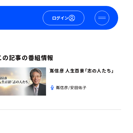
ログイン
この記事の番組情報
嶌信彦 人生百景「志の人たち」
嶌信彦/安田佑子