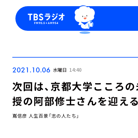
今日の番組表
トピッ
週間番組表
TBS
Podca
お知ら
2021.10.06
水曜日
14:40
次回は、京都大学こころの
授の阿部修士さんを迎え
嶌信彦 人生百景「志の人たち」