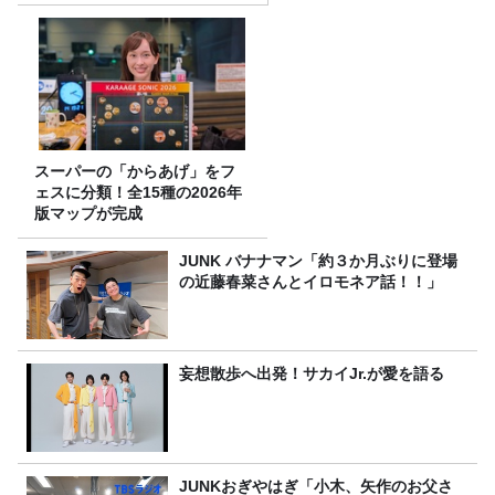
スーパーの「からあげ」をフ
ェスに分類！全15種の2026年
版マップが完成
JUNK バナナマン「約３か月ぶりに登場
の近藤春菜さんとイロモネア話！！」
妄想散歩へ出発！サカイJr.が愛を語る
JUNKおぎやはぎ「小木、矢作のお父さ