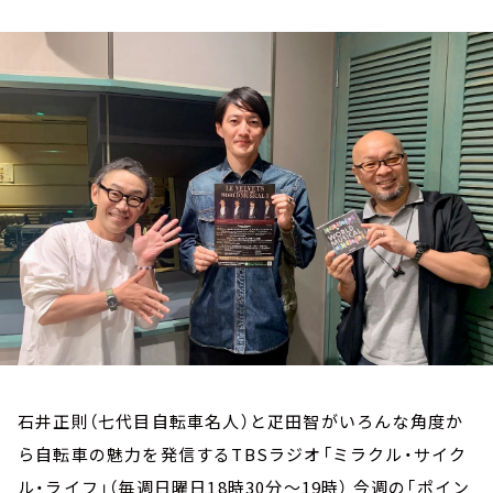
お知らせ
イベント・グッズ
YouTube
会社情報
石井正則（七代目自転車名人）と疋田智がいろんな角度か
ら自転車の魅力を発信するTBSラジオ「ミラクル・サイク
ル・ライフ」（毎週日曜日18時30分～19時） 今週の「ポイン