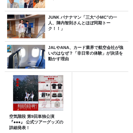
JUNK バナナマン「三大“小MC”の一
人、陣内智則さんとほぼ同期トー
ク！！」
JALやANA、カード業界で航空会社が強
いのはなぜ？「非日常の体験」が決済を
動かす理由
空気階段 第9回単独公演
『●●●』 公式ツアーグッズの
詳細発表！