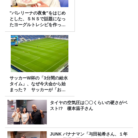
”バレリーナの夜食”をはじめ
とした、ＳＮＳで話題になっ
たヨーグルトレシピを作って
みた！
サッカーW杯の「3分間の給水
タイム」、なぜ今大会から始
まった？ サッカーが「お
金」に変わる仕組み
タイヤの空気圧は〇〇くらいの硬さがベ
スト!? 榎本温子さん
JUNK バナナマン「与田祐希さん、１年