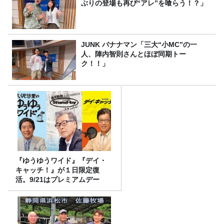
ぶりの登場も再び“アレ”を喰らう！？」
JUNK バナナマン「三大“小MC”の一
人、陣内智則さんとほぼ同期トー
ク！！」
『ゆうゆうワイド』『デイ・
キャッチ！』が１日限定復
活。9/21はプレミアムデー