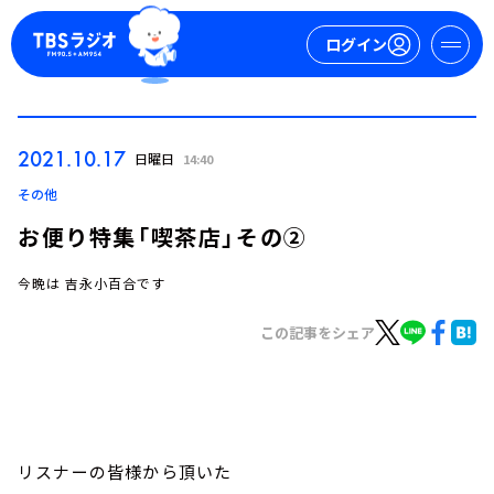
ログイン
マイページ
2021.10.17
日曜日
14:40
新規会員登録
ログイン
その他
お便り特集「喫茶店」その②
今晩は 吉永小百合です
この記事をシェア
今日の番組表
週間番組表
トピックス
リスナーの皆様から頂いた
TBS Podcast