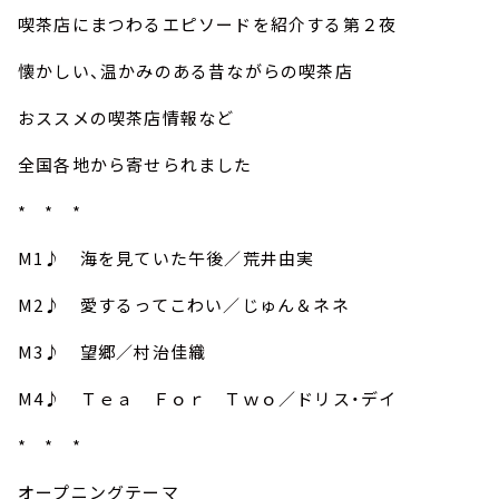
お知らせ
喫茶店にまつわるエピソードを紹介する第２夜
イベント・グッズ
YouTube
懐かしい、温かみのある昔ながらの喫茶店
会社情報
おススメの喫茶店情報など
全国各地から寄せられました
* * *
M1♪ 海を見ていた午後／荒井由実
M2♪ 愛するってこわい／じゅん＆ネネ
M3♪ 望郷／村治佳織
M4♪ Ｔｅａ Ｆｏｒ Ｔｗｏ／ドリス・デイ
* * *
オープニングテーマ