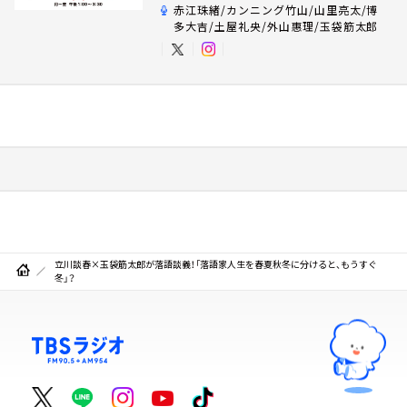
赤江珠緒/カンニング竹山/山里亮太/博
多大吉/土屋礼央/外山惠理/玉袋筋太郎
立川談春×玉袋筋太郎が落語談義！「落語家人生を春夏秋冬に分けると、もうすぐ
冬」？