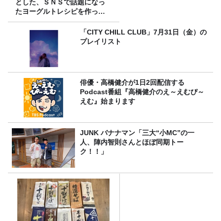
とした、ＳＮＳで話題になっ
たヨーグルトレシピを作って
みた！
「CITY CHILL CLUB」7月31日（金）の
プレイリスト
俳優・高橋健介が1日2回配信する
Podcast番組『高橋健介のえ～えむぴ～
えむ』始まります
JUNK バナナマン「三大“小MC”の一
人、陣内智則さんとほぼ同期トー
ク！！」