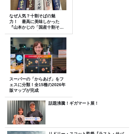
なぜ人気？十割そばの魅
力！ 最高に美味しかった
『山本かじの「国産十割そ
ば」』とは？【十割そば10種
食べ比べ】
スーパーの「からあげ」をフ
ェスに分類！全15種の2026年
版マップが完成
話題沸騰！ギガマート展！
リドリー・スコット監督『ラスト・サバ