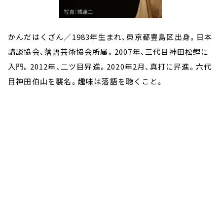
かんだはくざん／1983年生まれ、東京都豊島区出身。日本
講談協会、落語芸術協会所属。2007年、三代目神田松鯉に
入門。2012年、二ツ目昇進。2020年2月、真打に昇進。六代
目神田伯山を襲名。趣味は落語を聴くこと。