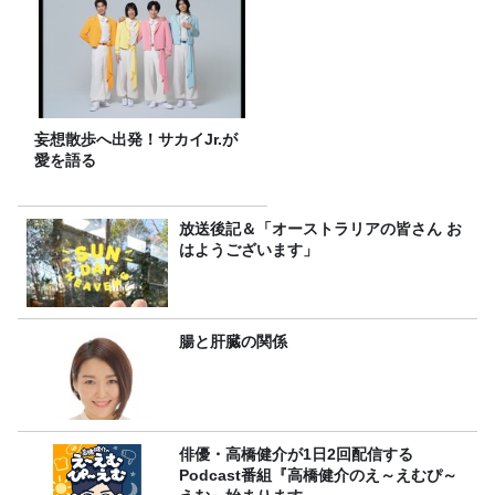
妄想散歩へ出発！サカイJr.が
愛を語る
放送後記＆「オーストラリアの皆さん お
はようございます」
腸と肝臓の関係
俳優・高橋健介が1日2回配信する
Podcast番組『高橋健介のえ～えむぴ～