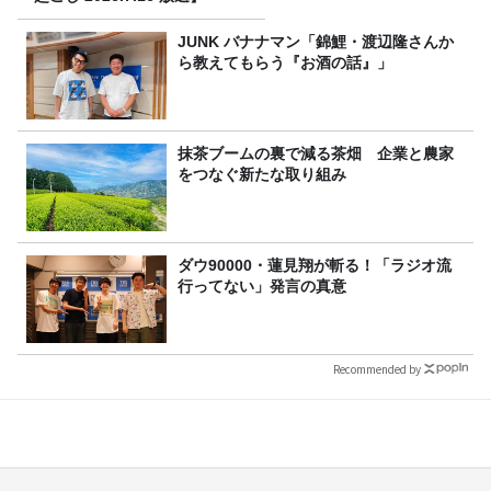
JUNK バナナマン「錦鯉・渡辺隆さんか
ら教えてもらう『お酒の話』」
抹茶ブームの裏で減る茶畑 企業と農家
をつなぐ新たな取り組み
ダウ90000・蓮見翔が斬る！「ラジオ流
行ってない」発言の真意
Recommended by