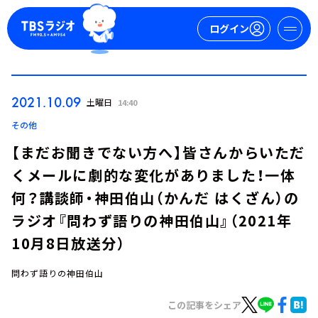
ログイン
マイページ
2021.10.09
土曜日
14:40
新規会員登録
ログイン
その他
【まだお聞きでない方へ】皆さんからいただ
くメールに劇的な変化がありました！一体
何？講談師・神田伯山（かんだ はくざん）の
ラジオ『問わず語りの神田伯山』（2021年
10月8日放送分）
今日の番組表
週間番組表
問わず語りの神田伯山
トピックス
この記事をシェア
TBS Podcast