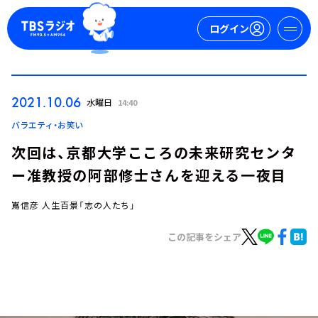
ログイン
マイページ
2021.10.06
水曜日
14:40
新規会員登録
ログイン
バラエティ・お笑い
次回は、京都大学こころの未来研究センタ
ー准教授の阿部修士さんを迎える一夜目
嶌信彦 人生百景「志の人たち」
この記事をシェア
今日の番組表
週間番組表
トピックス
TBS Podcast