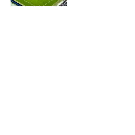
サッカーW杯の「3分間の給水
タイム」、なぜ今大会から始
まった？ サッカーが「お
金」に変わる仕組み
美輪明宏さんへの感謝と平和への思いを
つなぐ追悼特別番組『美輪明宏 薔薇色の
日曜日～ごきげんよう、ルンルン～』
8/9（日）16時放送
オンエア曲紹介
発見がいっぱい！南極も、埋蔵金
も…！？
Recommended by