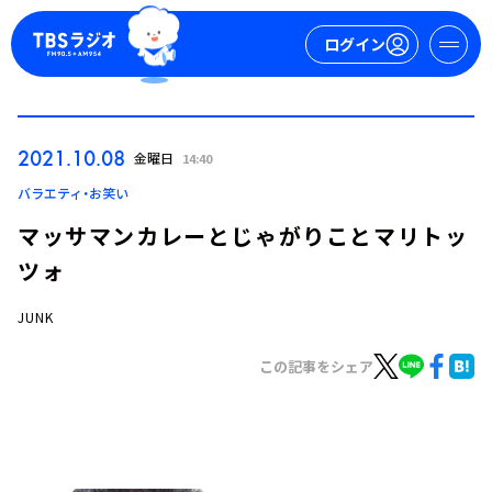
ログイン
マイページ
2021.10.08
金曜日
14:40
新規会員登録
ログイン
バラエティ・お笑い
マッサマンカレーとじゃがりことマリトッ
ツォ
JUNK
この記事をシェア
今日の番組表
週間番組表
トピックス
TBS Podcast