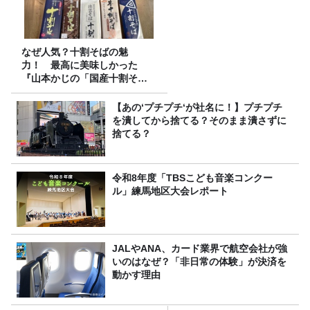
なぜ人気？十割そばの魅
力！ 最高に美味しかった
『山本かじの「国産十割そ
ば」』とは？【十割そば10種
食べ比べ】
【あの‘プチプチ‘が社名に！】プチプチ
を潰してから捨てる？そのまま潰さずに
捨てる？
令和8年度「TBSこども音楽コンクー
ル」練馬地区大会レポート
JALやANA、カード業界で航空会社が強
いのはなぜ？「非日常の体験」が決済を
動かす理由