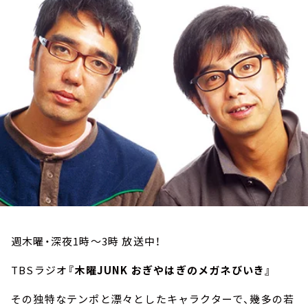
お知らせ
イベント・グッズ
YouTube
会社情報
週木曜・深夜1時～3時 放送中！
TBSラジオ
『木曜JUNK おぎやはぎのメガネびいき』
その独特なテンポと漂々としたキャラクターで、幾多の若