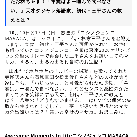
たお坊ちゃま！「羊羹はよー噛んで食べなさ
い。」天才ダジャレ落語家、初代・三平さんの教
えとは？
10
月
10
日と
17
日（日）放送の『コシノジュンコ
MASACA
』は、ゲストに、二代・林家三平さんをお迎え
します。実は、初代・三平さんに可愛がられて、お宅に
も伺っていたコシノジュンコ。今回は東京
2020
オリンピ
ックの聖火リレーで再会した三平さんをお誘いしてのマ
サカ。すると、出るわ出るわ当時のお宝話！
出来たてホヤホヤの「ルビーの指環」を歌ってくれた
寺尾聰さんら石原軍団や松田優作さんなどの大物が集う
家に育ち、「お坊ちゃま」と可愛がられた幼少期。「羊
羹はよー噛んで食べなさい。」などセンスと感性のかた
まりで人を笑顔にする天才、初代・三平さんの教えと
は？十八番の「どうもすいません。」は
CM
での偶然の失
敗から生まれた！そして、「夢」が導いた奥様とのマサ
カの出逢いとは？！笑いと幸せのマサカ。お楽しみに。
Awesome Moments In Lifeコシノジュンコ MASACA