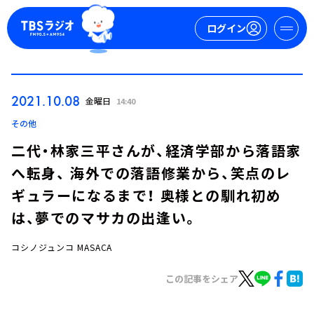
ログイン
マイページ
2021.10.08
金曜日
14:40
新規会員登録
ログイン
その他
二代・林家三平さんが、経済学部から落語家
へ転身、 海外での落語修業から、笑点のレ
ギュラーになるまで！ 奥様との馴れ初め
は、夢でのマサカの出逢い。
コシノジュンコ MASACA
今日の番組表
週間番組表
この記事をシェア
トピックス
TBS Podcast