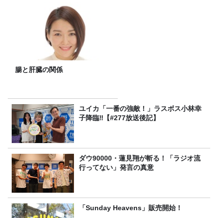
腸と肝臓の関係
ユイカ「一番の強敵！」ラスボス小林幸
子降臨‼【#277放送後記】
ダウ90000・蓮見翔が斬る！「ラジオ流
行ってない」発言の真意
「Sunday Heavens」販売開始！