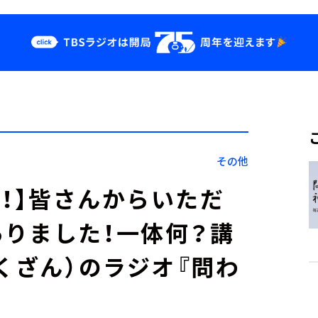
クス
イベント・グッ
ズ
st
YouTube
せ
会社情報
その他
放送！】皆さんからいただ
りました！一体何？講
くざん）のラジオ『問わ