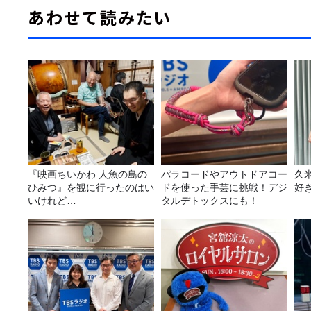
あわせて読みたい
『映画ちいかわ 人魚の島の
パラコードやアウトドアコー
久
ひみつ』を観に行ったのはい
ドを使った手芸に挑戦！デジ
好
いけれど…
タルデトックスにも！