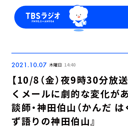
今日の番組表
トピッ
週間番組表
TBS
Podca
お知ら
2021.10.07
木曜日
14:40
【10/8（金）夜9時30分
くメールに劇的な変化があ
談師・神田伯山（かんだ は
ず語りの神田伯山』