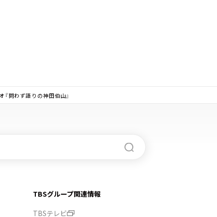
ジオ『問わず語りの神田伯山』
TBSグループ関連情報
TBSテレビ