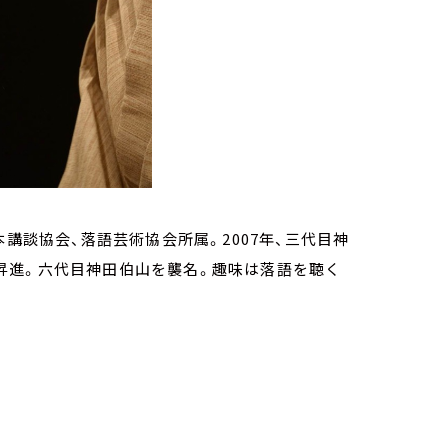
講談協会、落語芸術協会所属。2007年、三代目神
打に昇進。六代目神田伯山を襲名。趣味は落語を聴く