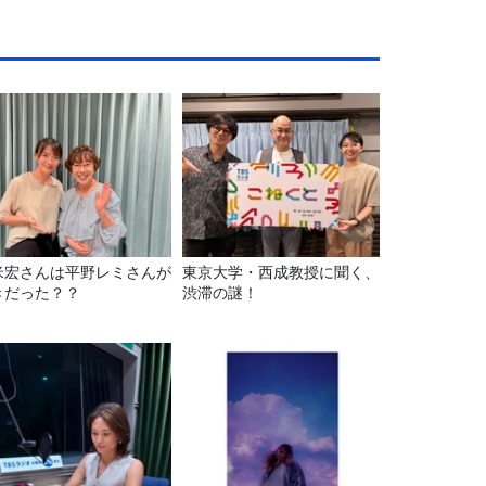
米宏さんは平野レミさんが
東京大学・西成教授に聞く、
きだった？？
渋滞の謎！