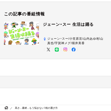
この記事の番組情報
ジェーン・スー 生活は踊る
ジェーン・スー/小笠原亘/山内あゆ/杉山
真也/宇賀神メグ/堀井美香
高さ...素材...もう悩まない！枕の選び方