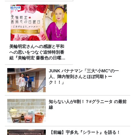
美輪明宏さんへの感謝と平和
への思いをつなぐ追悼特別番
組『美輪明宏 薔薇色の日曜日
～ごきげんよう、ルンルン
～』8/9（日）16時放送
JUNK バナナマン「三大“小MC”の一
人、陣内智則さんとほぼ同期トー
ク！！」
知らない人が8割！？#グラニータ の最前
線
【前編】宇多丸『シラート』を語る！