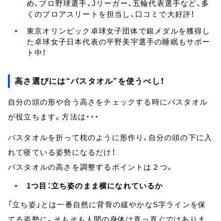
め、プロ野球選手、Jリーガー、五輪代表選手など、多
くのプロアスリートを担当し、口コミで大好評！
東京オリンピック卓球女子団体で銀メダルを獲得し
た卓球女子日本代表の平野美宇選手の睡眠もサポー
ト中！
高さ選びには“バスタオル”を使うべし！
自分の頭の形や合う高さをチェックする時にバスタオル
が役立ちます。方法は・・・
バスタオルを折って枕のように形作り、自分の頭の下に入
れて寝ている姿勢になるだけ！
バスタオルの高さを調整するポイントは２つ。
1つ目：立ち姿のまま横になれているか
「立ち姿」とは一番自然に背骨の緩やかなS字ラインを保
てる姿勢に。そもそも人間の身体は真っ直ぐではありま