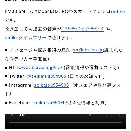
FM90.5MHz、AM954kHz、PCやスマートフォンは
radiko
でも。
聴き逃しても過去の音声が
TBSラジオクラウド
や、
radikoタイムフリー
で聴けます。
■ メッセージや悩み相談の宛先：
so@tbs.co.jp
(読まれた
らステッカー等進呈)
■ HP：
www.tbsradio.jp/so/
(番組情報や選曲リスト等)
■ Twitter：
@seikatsu954905
(日々のお知らせ)
■ Instagram：
seikatsu954905
(オンエアや取材裏フォ
ト）
■ Facebook：
seikatsu954905
(番組情報と写真)