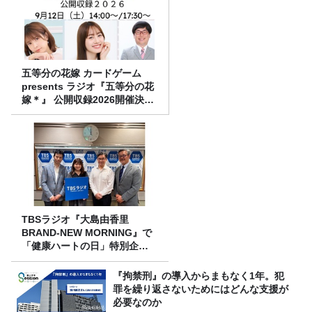
五等分の花嫁 カードゲーム
presents ラジオ『五等分の花
嫁＊』 公開収録2026開催決
定！
TBSラジオ『大島由香里
BRAND-NEW MORNING』で
「健康ハートの日」特別企画
を8/10（月）に放送
『拘禁刑』の導入からまもなく1年。犯
罪を繰り返さないためにはどんな支援が
必要なのか