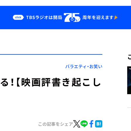
クス
イベント・グッ
ズ
st
YouTube
せ
会社情報
バラエティ・お笑い
語る！【映画評書き起こし
この記事をシェア