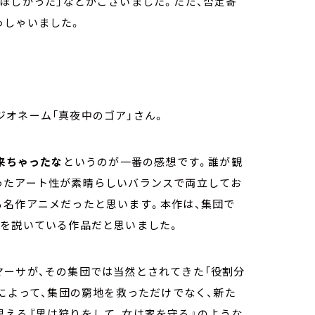
ほしかった」などがございました。ただ、否定寄
っしゃいました。
）
オネーム「真夜中のゴア」さん。
が来ちゃったな
というのが一番の感想です。誰が観
ったアート性が素晴らしいバランスで両立してお
る名作アニメだったと思います。本作は、集団で
かを説いている作品だと思いました。
マーサが、その集団では当然とされてきた「役割分
ルによって、集団の窮地を救っただけでなく、新た
思える『男は狩りをして、女は家を守る』のような