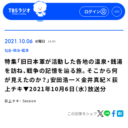
ログイン
マイページ
2021.10.06
水曜日
14:40
新規会員登録
ログイン
社会・政治・経済
特集「旧日本軍が活動した各地の温泉・銭湯
を訪ね、戦争の記憶を辿る旅。そこから何
が見えたのか？」安田浩一×金井真紀×荻
上チキ▼2021年10月6日（水）放送分
荻上チキ・ Session
今日の番組表
週間番組表
この記事をシェア
トピックス
TBS Podcast