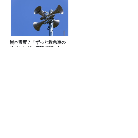
熊本震度７「ずっと救急車の
サイレンが」電話で聞いた、
被災地の現状
【募集要項】真夏の大喜利甲子園2026
水曜JUNK山里亮太の不毛な議論
話題沸騰！ギガマート展！
南米の海で起こる”エルニーニョ現象”は
なぜ日本に影響する？【気象予報士が解