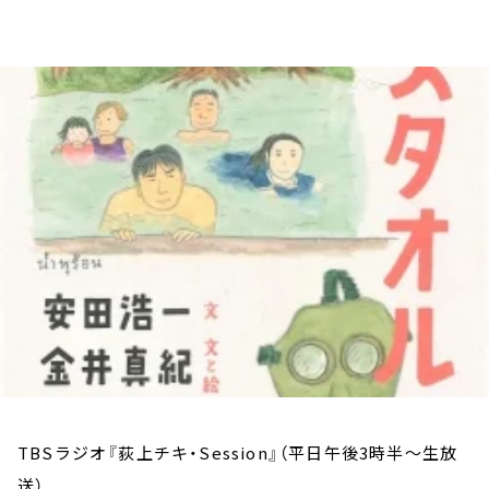
お知らせ
イベント・グッズ
YouTube
会社情報
TBSラジオ『荻上チキ・Session』（平日午後3時半～生放
送）