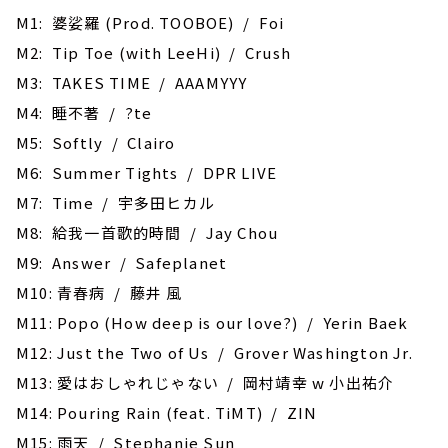
M1: 婆娑羅 (Prod. TOOBOE) / Foi
M2: Tip Toe (with LeeHi) / Crush
M3: TAKES TIME / AAAMYYY
M4: 睡不著 / ?te
M5: Softly / Clairo
M6: Summer Tights / DPR LIVE
M7: Time / 宇多田ヒカル
M8: 給我一首歌的時間 / Jay Chou
M9: Answer / Safeplanet
M10: 青春病 / 藤井 風
M11: Popo (How deep is our love?) / Yerin Baek
M12: Just the Two of Us / Grover Washington Jr.
M13: 愛はおしゃれじゃない / 岡村靖幸 w 小出祐介
M14: Pouring Rain (feat. TiMT) / ZIN
M15: 雨天 / Stephanie Sun