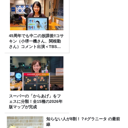
45周年でも中二の放課後‼コサ
キン（小堺一機さん、関根勤
さん）コメント出演＜TBSラ
ジオ番組審議会からのご報告
＞
スーパーの「からあげ」をフ
ェスに分類！全15種の2026年
版マップが完成
知らない人が8割！？#グラニータ の最前
線