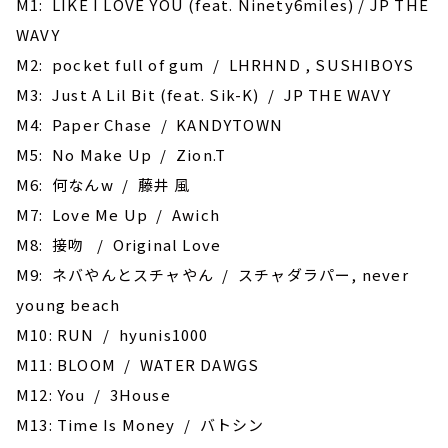
M1: LIKE I LOVE YOU (feat. Ninety6miles) / JP THE
WAVY
M2: pocket full of gum / LHRHND , SUSHIBOYS
M3: Just A Lil Bit (feat. Sik-K) / JP THE WAVY
M4: Paper Chase / KANDYTOWN
M5: No Make Up / Zion.T
M6: 何なんw / 藤井 風
M7: Love Me Up / Awich
M8: 接吻 / Original Love
M9: ネバやんとスチャやん / スチャダラパー, never
young beach
M10: RUN / hyunis1000
M11: BLOOM / WATER DAWGS
M12: You / 3House
M13: Time Is Money / バトシン