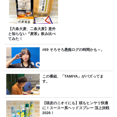
【六条大麦、二条大麦】意外
と知らない『麦茶』飲み比べ
てみた！
#69 そろそろ愚痴ログの時間かも～。
この番組、「TAMIYA」がバズってま
す。
【頭皮のニオイにも】頭もヒンヤリ快適
に！スースー系ヘッドスプレー 頂上決戦
2026！