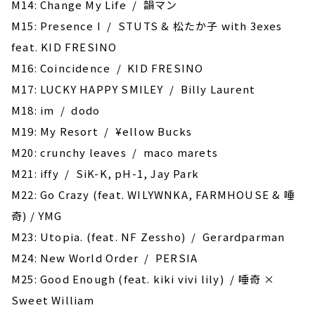
M14: Change My Life / 韻マン
M15: Presence I / STUTS & 松たか子 with 3exes
feat. KID FRESINO
M16: Coincidence / KID FRESINO
M17: LUCKY HAPPY SMILEY / Billy Laurent
M18: im / dodo
M19: My Resort / ¥ellow Bucks
M20: crunchy leaves / maco marets
M21: iffy / SiK-K, pH-1, Jay Park
M22: Go Crazy (feat. WILYWNKA, FARMHOUSE & 唾
奇) / YMG
M23: Utopia. (feat. NF Zessho) / Gerardparman
M24: New World Order / PERSIA
M25: Good Enough (feat. kiki vivi lily) / 唾奇 ×
Sweet William