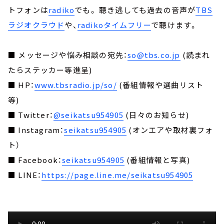
トフォンは
radiko
でも。 聴き逃しても過去の音声が
TBS
ラジオクラウド
や、
radikoタイムフリー
で聴けます。
■ メッセージや悩み相談の宛先：
so@tbs.co.jp
(読まれ
たらステッカー等進呈)
■ HP：
www.tbsradio.jp/so/
(番組情報や選曲リスト
等)
■ Twitter：
@seikatsu954905
(日々のお知らせ)
■ Instagram：
seikatsu954905
(オンエアや取材裏フォ
ト）
■ Facebook：
seikatsu954905
(番組情報と写真)
■ LINE：
https://page.line.me/seikatsu954905