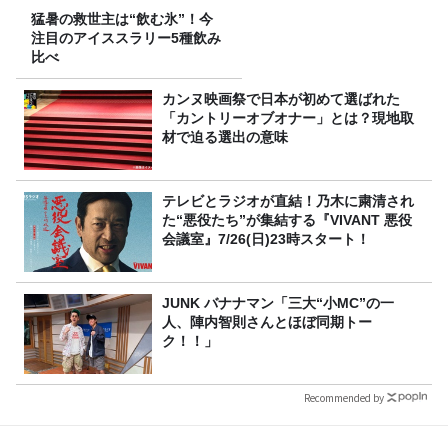
猛暑の救世主は“飲む氷”！今
注目のアイススラリー5種飲み
比べ
カンヌ映画祭で日本が初めて選ばれた
「カントリーオブオナー」とは？現地取
材で迫る選出の意味
テレビとラジオが直結！乃木に粛清され
た“悪役たち”が集結する『VIVANT 悪役
会議室』7/26(日)23時スタート！
JUNK バナナマン「三大“小MC”の一
人、陣内智則さんとほぼ同期トー
ク！！」
Recommended by