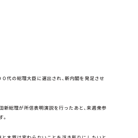
００代の総理大臣に選出され、新内閣を発足させ
岸田新総理が所信表明演説を行ったあと、来週衆参
す。
府と本質は変わらないことを浮き彫りにしたいと