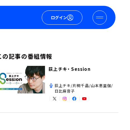
ログイン
この記事の番組情報
荻上チキ・ Session
荻上チキ/片桐千晶/山本恵里伽/
日比麻音子