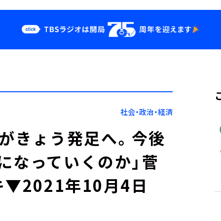
クス
イベント・グッ
ズ
st
YouTube
せ
会社情報
社会・政治・経済
閣がきょう発足へ。今後
になっていくのか」菅
▼2021年10月4日