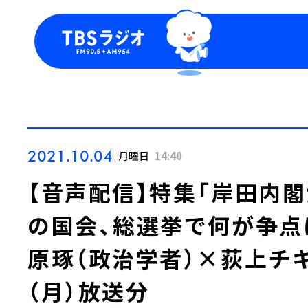
今日の番組表
トピッ
週間番組表
TBS
Podca
お知ら
2021.10.04
月曜日
14:40
【音声配信】特集「岸田内
の国会、総選挙で何が争点
原琢（政治学者）×荻上チキ
（月）放送分