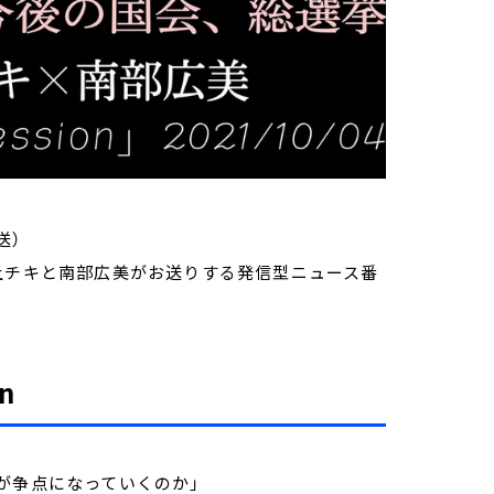
送）
家・荻上チキと南部広美がお送りする発信型ニュース番
n
が争点になっていくのか」