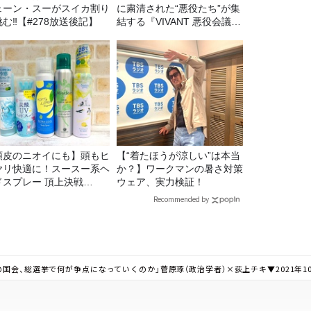
ェーン・スーがスイカ割り
に粛清された“悪役たち”が集
む‼【#278放送後記】
結する『VIVANT 悪役会議
室』7/26(日)23時スタート！
頭皮のニオイにも】頭もヒ
【“着たほうが涼しい”は本当
ヤリ快適に！スースー系ヘ
か？】ワークマンの暑さ対策
ドスプレー 頂上決戦
ウェア、実力検証！
26！
Recommended by
国会、総選挙で何が争点になっていくのか」菅原琢（政治学者）×荻上チキ▼2021年10