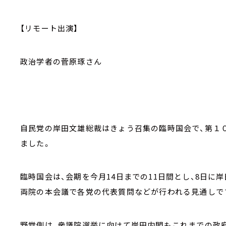
【リモート出演】
政治学者の菅原琢さん
自民党の岸田文雄総裁はきょう召集の臨時国会で、第１
ました。
臨時国会は、会期を今月14日までの11日間とし、8日に
両院の本会議で各党の代表質問などが行われる見通しで
野党側は、衆議院選挙に向けて岸田内閣もこれまでの政