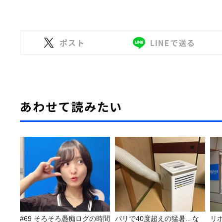
ポスト
LINEで送る
あわせて読みたい
#69 そろそろ愚痴ログの時間
パリで40度超えの猛暑…な
リ