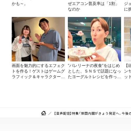
かも～。
ぜエアコン普及率は「1割」
ジ
なのか
に挑
画面を魅力的にするエフェク
”バレリーナの夜食”をはじめ
【
トを作る！ゲストはゲームグ
とした、ＳＮＳで話題になっ
ン
ラフィック＆キャラクター専
たヨーグルトレシピを作って
ッ
攻の遠藤里桜さん！
みた！
20
【音声配信】特集「岸田内閣がきょう発足へ。今後の