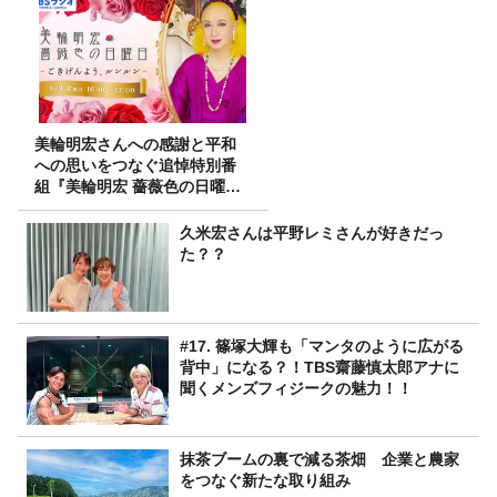
美輪明宏さんへの感謝と平和
への思いをつなぐ追悼特別番
組『美輪明宏 薔薇色の日曜日
～ごきげんよう、ルンルン
～』8/9（日）16時放送
久米宏さんは平野レミさんが好きだっ
た？？
#17. 篠塚大輝も「マンタのように広がる
背中」になる？！TBS齋藤慎太郎アナに
聞くメンズフィジークの魅力！！
抹茶ブームの裏で減る茶畑 企業と農家
をつなぐ新たな取り組み