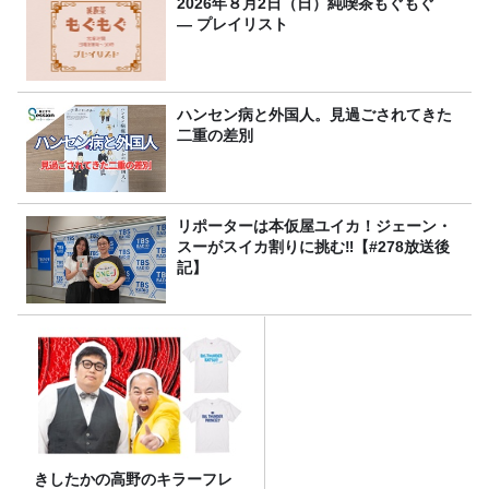
2026年８月2日（日）純喫茶もぐもぐ
― プレイリスト
ハンセン病と外国人。見過ごされてきた
二重の差別
リポーターは本仮屋ユイカ！ジェーン・
スーがスイカ割りに挑む‼【#278放送後
記】
きしたかの高野のキラーフレ