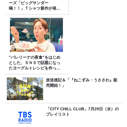
ーズ「ビッグサンダー
喝！！」Ｔシャツ新作が発売
決定！
”バレリーナの夜食”をはじめ
とした、ＳＮＳで話題になっ
たヨーグルトレシピを作って
みた！
放送後記＆「『ねこずみ・うささわ』販
売開始！」
「CITY CHILL CLUB」7月29日（水）の
プレイリスト