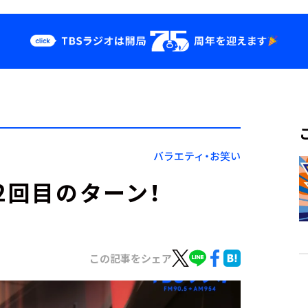
クス
イベント・グッ
ズ
st
YouTube
せ
会社情報
バラエティ・お笑い
2回目のターン！
この記事をシェア