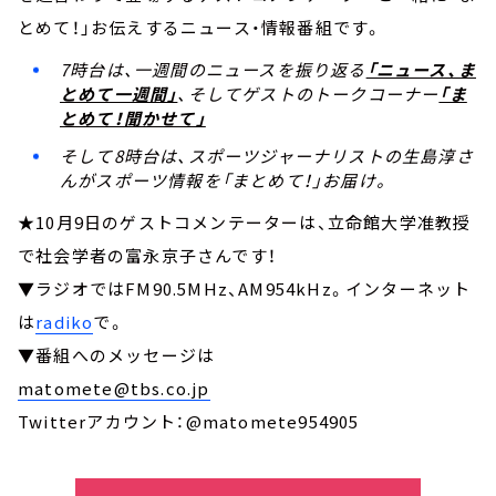
とめて！」お伝えするニュース・情報番組です。
7時台は、一週間のニュースを振り返る
「ニュース、ま
とめて一週間」
、そしてゲストのトークコーナー
「ま
とめて！聞かせて」
そして8時台は、スポーツジャーナリストの生島淳さ
んがスポーツ情報を「まとめて！」お届け。
★10月9日のゲストコメンテーターは、立命館大学准教授
で社会学者の富永京子さんです！
▼ラジオではFM90.5MHz、AM954kHz。インターネット
は
radiko
で。
▼番組へのメッセージは
matomete@tbs.co.jp
Twitterアカウント：@matomete954905