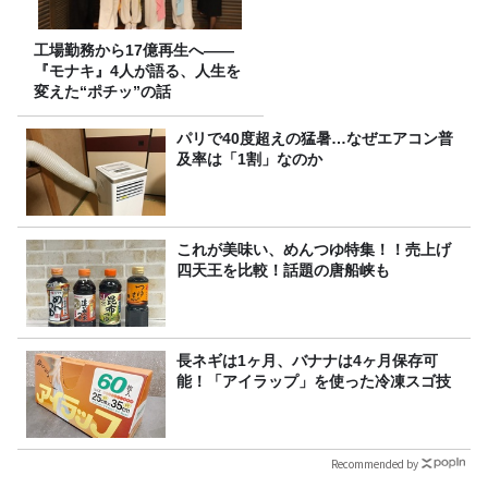
工場勤務から17億再生へ——
『モナキ』4人が語る、人生を
変えた“ポチッ”の話
パリで40度超えの猛暑…なぜエアコン普
及率は「1割」なのか
これが美味い、めんつゆ特集！！売上げ
四天王を比較！話題の唐船峡も
長ネギは1ヶ月、バナナは4ヶ月保存可
能！「アイラップ」を使った冷凍スゴ技
Recommended by