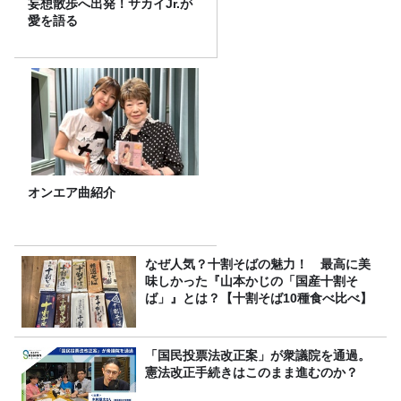
妄想散歩へ出発！サカイJr.が
愛を語る
オンエア曲紹介
なぜ人気？十割そばの魅力！ 最高に美
味しかった『山本かじの「国産十割そ
ば」』とは？【十割そば10種食べ比べ】
「国民投票法改正案」が衆議院を通過。
憲法改正手続きはこのまま進むのか？