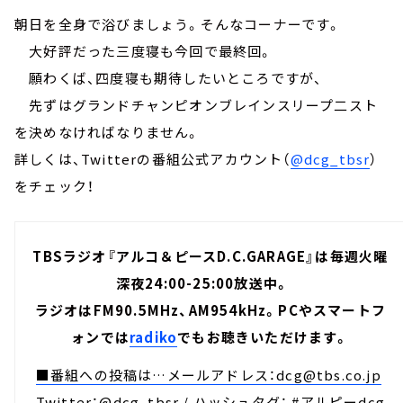
朝日を全身で浴びましょう。そんなコーナーです。
大好評だった三度寝も今回で最終回。
願わくば、四度寝も期待したいところですが、
先ずはグランドチャンピオンブレインスリープ二スト
を決めなければなりません。
詳しくは、
Twitter
の番組公式アカウント（
@dcg_tbsr
）
をチェック！
TBSラジオ『アルコ＆ピースD.C.GARAGE』は毎週火曜
深夜24:00-25:00放送中。
ラジオはFM90.5MHz、AM954kHz。PCやスマートフ
ォンでは
radiko
でもお聴きいただけます。
■番組への投稿は…メールアドレス：
dcg@tbs.co.jp
Twitter：
@dcg_tbsr
/ ハッシュタグ： #アルピーdcg