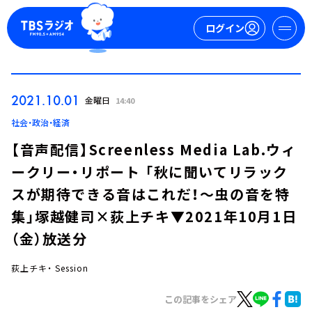
ログイン
マイページ
2021.10.01
金曜日
14:40
新規会員登録
ログイン
社会・政治・経済
【音声配信】Screenless Media Lab.ウィ
ークリー・リポート 「秋に聞いてリラック
スが期待できる音はこれだ！～虫の音を特
集」塚越健司×荻上チキ▼2021年10月1日
（金）放送分
今日の番組表
週間番組表
荻上チキ・ Session
トピックス
この記事をシェア
TBS Podcast