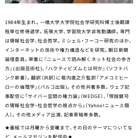
1984年生まれ。一橋大学大学院社会学研究科博士後期課
程単位修得退学。拓殖大学、学習院大学非常勤講師。専門
は情報社会学、社会哲学。ミシェル・フーコー研究のほか、
インターネットの技術や権力構造などを研究。朝日新聞
論壇委員。単著に『ニュースで読み解くネット社会の歩き
方』(出版芸術社)、『ハクティビズムとは何か』（ソフトバ
ンク新書）。翻訳（共訳）に堀内進之介監訳『アメコミヒー
ローの倫理学』(パルコ出版)。その他共著多数。ウェブ記
事配信に「サイバー空間の権力論」（WEDGE）、「塚越健司
の情報社会学・社会哲学の視点から」（Yahoo!ニュース個
人）。その他メディア出演、記事寄稿等多数。
★番組では月曜から金曜まで、その日のテーマについてな
ど、メールマガジンを配信中★