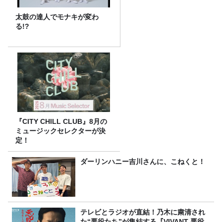
太鼓の達人でモナキが変わ
る!?
『CITY CHILL CLUB』8月の
ミュージックセレクターが決
定！
ダーリンハニー吉川さんに、こねくと！
テレビとラジオが直結！乃木に粛清され
た“悪役たち”が集結する『VIVANT 悪役