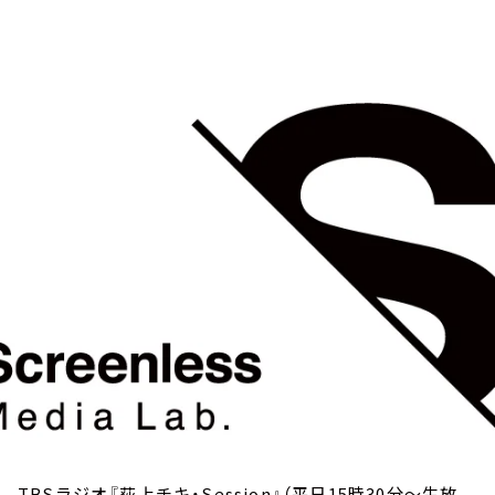
お知らせ
イベント・グッズ
YouTube
会社情報
TBSラジオ『荻上チキ・Session』（平日15時30分～生放