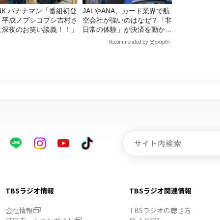
マン「番組初登
JALやANA、カード業界で航
！平成ノブシコブシ吉村さ
空会社が強いのはなぜ？「非
と深夜のお笑い談義！！」
日常の体験」が決済を動かす
理由
Recommended by
TBSラジオ情報
TBSラジオ関連情報
会社情報
TBSラジオの聴き方