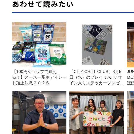
あわせて読みたい
【100円ショップで買え
「CITY CHILL CLUB」8月5
JUNK バナナ
る！】スースー系ボディシー
日（水）のプレイリスト/ サ
M
ト頂上決戦２０２６
イン入りステッカープレゼン
ほ
ト有り