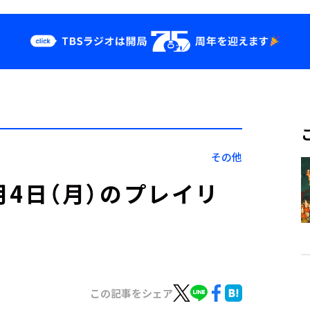
クス
イベント・グッ
ズ
st
YouTube
せ
会社情報
その他
」10月4日（月）のプレイリ
この記事をシェア