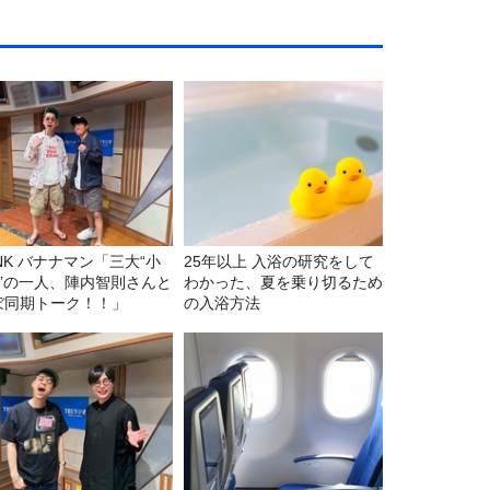
マン「三大“小
25年以上 入浴の研究をして
C”の一人、陣内智則さんと
わかった、夏を乗り切るため
ぼ同期トーク！！」
の入浴方法