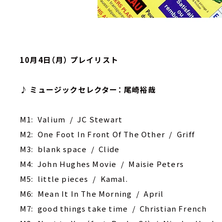
10月4日（月） プレイリスト
♪ ミュージックセレクター： 尾崎裕哉
M1: Valium / JC Stewart
M2: One Foot In Front Of The Other / Griff
M3: blank space / Clide
M4: John Hughes Movie / Maisie Peters
M5: little pieces / Kamal.
M6: Mean It In The Morning / April
M7: good things take time / Christian French