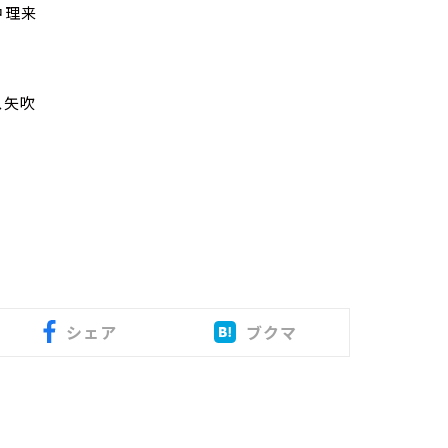
田中理来
ロス矢吹
シェア
ブクマ