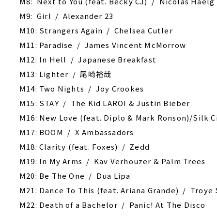
M8: Next to You (feat. Becky CJ) / Nicolas Haelg
M9: Girl / Alexander 23
M10: Strangers Again / Chelsea Cutler
M11: Paradise / James Vincent McMorrow
M12: In Hell / Japanese Breakfast
M13: Lighter / 尾崎裕哉
M14: Two Nights / Joy Crookes
M15: STAY / The Kid LAROI & Justin Bieber
M16: New Love (feat. Diplo & Mark Ronson)/Silk Ci
M17: BOOM / X Ambassadors
M18: Clarity (feat. Foxes) / Zedd
M19: In My Arms / Kav Verhouzer & Palm Trees
M20: Be The One / Dua Lipa
M21: Dance To This (feat. Ariana Grande) / Troye 
M22: Death of a Bachelor / Panic! At The Disco