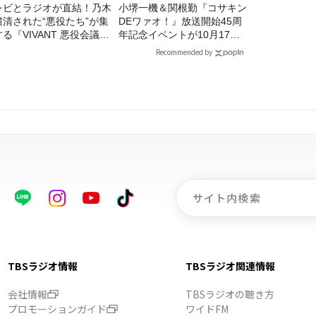
レビとラジオが直結！乃木
小堺一機＆関根勤『コサキン
粛清された“悪役たち”が集
DEワァオ！』放送開始45周
る『VIVANT 悪役会議
年記念イベントが10月17日
7/26(日)23時スタート！
（土）に開催決定！本日より
Recommended by
FC先行受付スタート！
TBSラジオ情報
TBSラジオ関連情報
会社情報
TBSラジオの聴き方
プロモーションガイド
ワイドFM