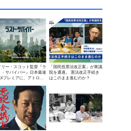
ドリー・スコット監督『ラ
「国民投票法改正案」が衆議
ト・サバイバー』日本最速
院を通過。 憲法改正手続き
MAXプレミアに、アトロク
はこのまま進むのか？
スナー60名をご招待！