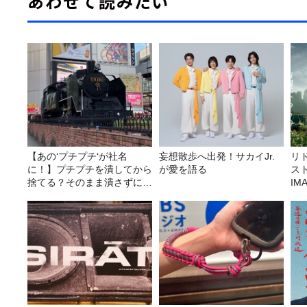
あわせて読みたい
【あの‘プチプチ‘が社名
妄想散歩へ出発！サカイJr.
リ
に！】プチプチを潰してから
が愛を語る
ス
捨てる？そのまま潰さずに捨
I
てる？
リ