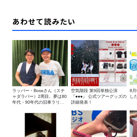
あわせて読みたい
ラッパー・Boseさん（スチ
空気階段 第9回単独公演
8
ャダラパー）2周目。夢は80
『●●●』 公式ツアーグッズの
し
年代・90年代の旧車ラリ
詳細発表！
ー！