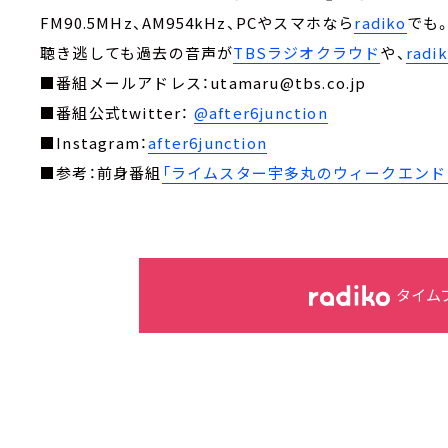
FM90.5MHz、AM954kHz、PCやスマホなら
radiko
でも
聴き逃しても過去の音声が
TBSラジオクラウド
や、
rad
■番組メールアドレス：utamaru@tbs.co.jp
■番組公式twitter：
@after6junction
■Instagram：
after6junction
■参考：前身番組
「ライムスター宇多丸のウィークエンド・
タイム