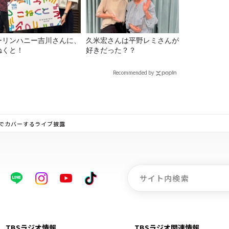
ーリンハニー吉川さんに、
久米宏さんは平野レミさんが
ねくと！
好きだった？？
Recommended by
スでカバーするライブ披露
TBSラジオ情報
TBSラジオ関連情報