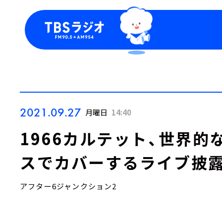
今日の番組表
トピッ
週間番組表
TBS
Podca
お知ら
2021.09.27
月曜日
14:40
1966カルテット、世界
スでカバーするライブ披
アフター6ジャンクション2