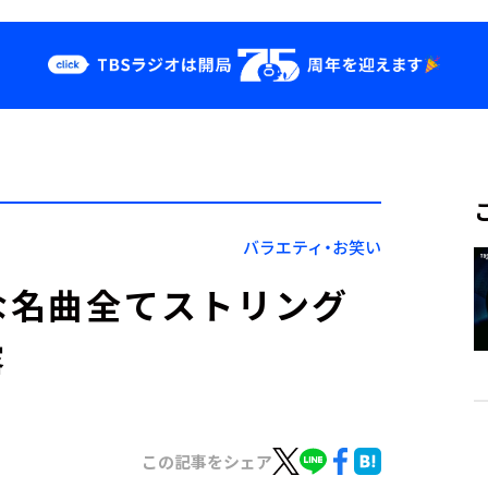
クス
イベント・グッ
ズ
st
YouTube
せ
会社情報
バラエティ・お笑い
的な名曲全てストリング
露
この記事をシェア