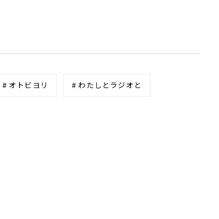
# オトビヨリ
# わたしとラジオと