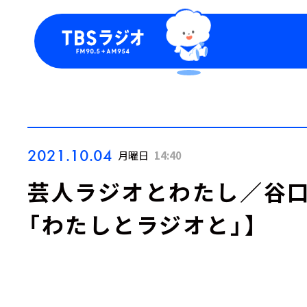
今日の番組表
トピッ
週間番組表
TBS
Podca
お知ら
2021.10.04
月曜日
14:40
芸人ラジオとわたし／谷口
「わたしとラジオと」】