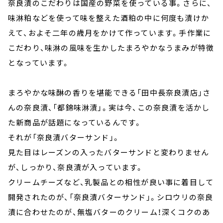
奈良漬のこだわりは国産の野菜を使っている事。さらに、
味淋粕などを使って味を整えた酒粕の中に何度も漬けか
えて、およそ二年の歳月をかけて作っています。手作業に
こだわり、味淋の風味を生かしたまろやかなうまみが特徴
となっています。
まろやかな味醂の香りを堪能できる「田中長奈良漬店」さ
んの奈良漬、「都錦味淋漬」。実は今、この奈良漬を活かし
た新商品が話題になっているんです。
それが「奈良漬バターサンド」。
見た目はレーズンの入ったバターサンドと変わりません
が、しっかり、奈良漬が入っています。
クリームチーズなど、乳製品との相性が良い事に着目して
開発されたのが、「奈良漬バターサンド」。シロウリの奈良
漬に合わせたのが、無塩バターのクリーム！深くコクのあ