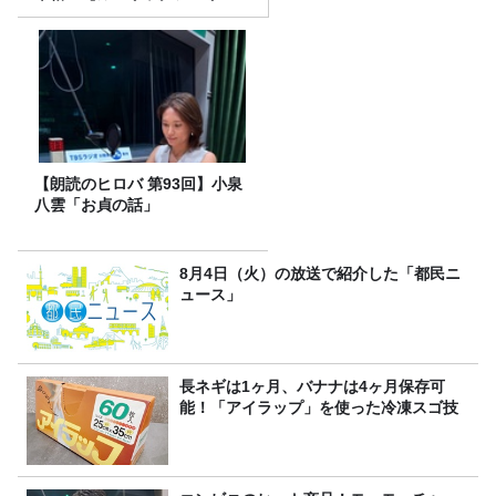
プ】 桃屋のかんたんレシピ
【朗読のヒロバ 第93回】小泉
八雲「お貞の話」
8月4日（火）の放送で紹介した「都民ニ
ュース」
長ネギは1ヶ月、バナナは4ヶ月保存可
能！「アイラップ」を使った冷凍スゴ技