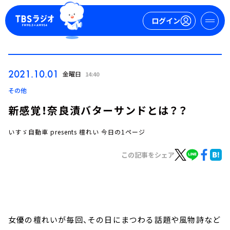
ログイン
マイページ
2021.10.01
金曜日
14:40
新規会員登録
ログイン
その他
新感覚！奈良漬バターサンドとは？？
いすゞ自動車 presents 檀れい 今日の1ページ
この記事をシェア
今日の番組表
週間番組表
トピックス
女優の檀れいが毎回、その日にまつわる話題や風物詩など
TBS Podcast