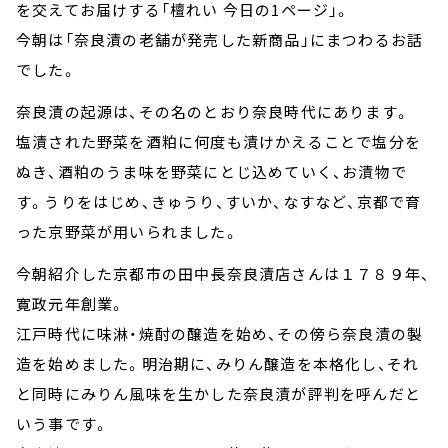
お知らせ
を交えてお届けする「檀れい 今日の1ページ」。
イベント・グッズ
今朝は「奈良漬の老舗が発売した新商品」にまつわるお話
YouTube
でした。
会社情報
奈良漬の起源は、その名のとおり奈良時代にあります。
塩漬された野菜を酒粕に何度も漬けかえることで塩分を
ぬき、酒粕のうま味を野菜にとじ込めていく、お漬物で
す。うりをはじめ、きゅうり、すいか、なすなど、京都で育
った京野菜が用いられました。
今朝紹介した京都市の田中長奈良漬店さんは１７８９年、
寛政元年創業。
江戸時代に味淋・焼酎の醸造を始め、その傍ら奈良漬の製
造を始めました。明治期に、みりん醸造を本格化し、それ
と同時にみりん風味を生かした奈良漬が評判を呼んだと
いう事です。