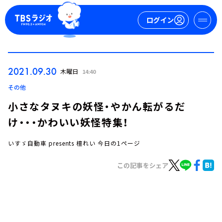
ログイン
マイページ
2021.09.30
木曜日
14:40
新規会員登録
ログイン
その他
小さなタヌキの妖怪・やかん転がるだ
け・・・かわいい妖怪特集！
いすゞ自動車 presents 檀れい 今日の1ページ
この記事をシェア
今日の番組表
週間番組表
トピックス
TBS Podcast