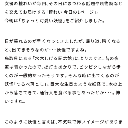
お知らせ
女優の檀れいが毎回、その日にまつわる話題や風物詩など
イベント・グッズ
を交えてお届けする「檀れい 今日の1ページ」。
YouTube
今朝は「ちょっと可愛い妖怪」をご紹介しました。
会社情報
日が暮れるのが早くなってきましたが、帰り道、暗くなる
と、出てきそうなのが・・・妖怪ですよね。
鳥取県にある「水木しげる記念館」によりますと、昔の夜
道は暗かったので、提灯のあかりで、ビクビクしながら歩
くのが一般的だったそうです。そんな時に出てくるのが
妖怪「つるべ落とし」。巨大な生首のような妖怪で、木の上
から落ちてきて、通行人を食べる事もあったとか・・・。怖
いですね。
このように妖怪と言えば、不気味で怖いイメージがありま