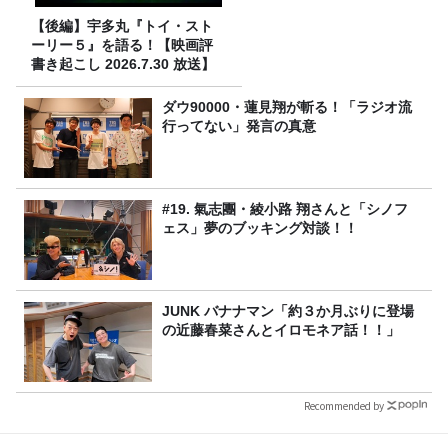
【後編】宇多丸『トイ・スト
ーリー５』を語る！【映画評
書き起こし 2026.7.30 放送】
ダウ90000・蓮見翔が斬る！「ラジオ流
行ってない」発言の真意
#19. 氣志團・綾小路 翔さんと「シノフ
ェス」夢のブッキング対談！！
JUNK バナナマン「約３か月ぶりに登場
の近藤春菜さんとイロモネア話！！」
Recommended by