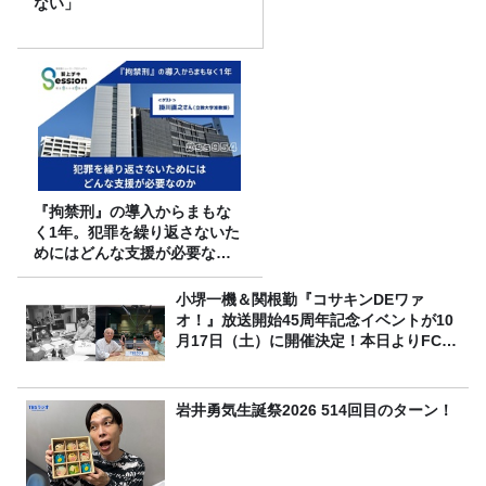
ない」
『拘禁刑』の導入からまもな
く1年。犯罪を繰り返さないた
めにはどんな支援が必要なの
か
小堺一機＆関根勤『コサキンDEワァ
オ！』放送開始45周年記念イベントが10
月17日（土）に開催決定！本日よりFC先
行受付スタート！
岩井勇気生誕祭2026 514回目のターン！