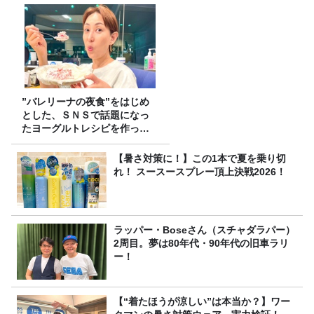
”バレリーナの夜食”をはじめ
とした、ＳＮＳで話題になっ
たヨーグルトレシピを作って
みた！
【暑さ対策に！】この1本で夏を乗り切
れ！ スースースプレー頂上決戦2026！
ラッパー・Boseさん（スチャダラパー）
2周目。夢は80年代・90年代の旧車ラリ
ー！
【“着たほうが涼しい”は本当か？】ワー