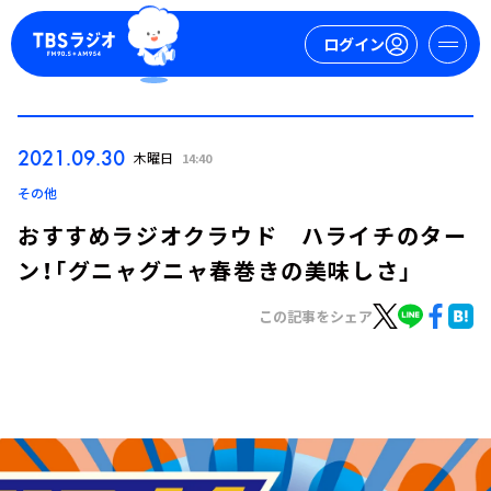
ログイン
マイページ
2021.09.30
木曜日
14:40
新規会員登録
ログイン
その他
おすすめラジオクラウド ハライチのター
ン！「グニャグニャ春巻きの美味しさ」
この記事をシェア
今日の番組表
週間番組表
トピックス
TBS Podcast