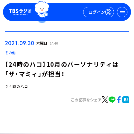
ログイン
マイページ
2021.09.30
木曜日
14:40
新規会員登録
ログイン
その他
【24時のハコ】10月のパーソナリティは
「ザ・マミィ」が担当！
２４時のハコ
この記事をシェア
今日の番組表
週間番組表
トピックス
TBS Podcast