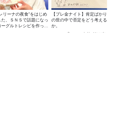
バレリーナの夜食”をはじめ
【プレ金ナイト】肯定ばかり
した、ＳＮＳで話題になっ
の世の中で否定をどう考える
ヨーグルトレシピを作って
か。
た！
Recommended by
TBSラジオ情報
TBSラジオ関連情報