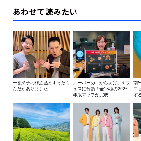
あわせて読みたい
一番弟子の梅之丞とすったも
スーパーの「からあげ」をフ
南
んだがありました…
ェスに分類！全15種の2026
ニ
年版マップが完成
す