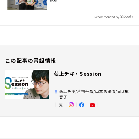
Recommended by
この記事の番組情報
荻上チキ・ Session
荻上チキ/片桐千晶/山本恵里伽/日比麻
音子