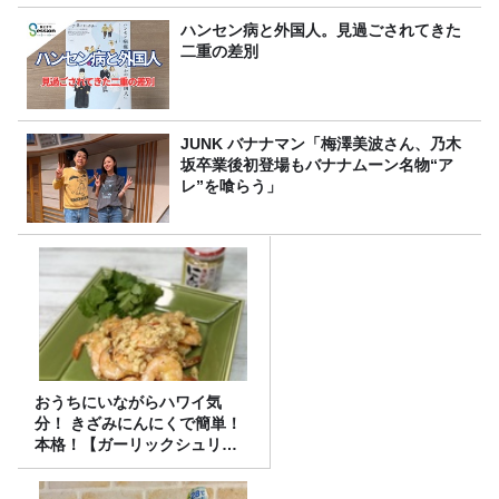
ハンセン病と外国人。見過ごされてきた
二重の差別
JUNK バナナマン「梅澤美波さん、乃木
坂卒業後初登場もバナナムーン名物“ア
レ”を喰らう」
おうちにいながらハワイ気
分！ きざみにんにくで簡単！
本格！【ガーリックシュリン
プ】 桃屋のかんたんレシピ