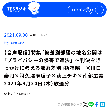
ログイン
マイページ
2021.09.30
木曜日
14:40
新規会員登録
ログイン
社会・政治・経済
【音声配信】特集「被差別部落の地名公開は
「プライバシーの侵害で違法」 ～判決をき
っかけに考える部落差別」指宿昭一×川口
泰司×阿久澤麻理子×荻上チキ×南部広美
2021年9月30日（木）放送分
今日の番組表
週間番組表
荻上チキ・ Session
トピックス
この記事をシェア
TBS Podcast