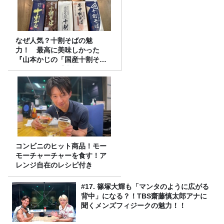
なぜ人気？十割そばの魅
力！ 最高に美味しかった
『山本かじの「国産十割そ
ば」』とは？【十割そば10種
食べ比べ】
コンビニのヒット商品！モー
モーチャーチャーを食す！ア
レンジ自在のレシピ付き
#17. 篠塚大輝も「マンタのように広がる
背中」になる？！TBS齋藤慎太郎アナに
聞くメンズフィジークの魅力！！