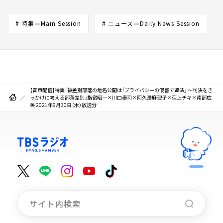
# 特集＝Main Session
# ニュース＝Daily News Session
【音声配信】特集「被差別部落の地名公開は「プライバシーの侵害で違法」 ～判決をき
っかけに考える部落差別」指宿昭一×川口泰司×阿久澤麻理子×荻上チキ×南部広
美 2021年9月30日（木）放送分