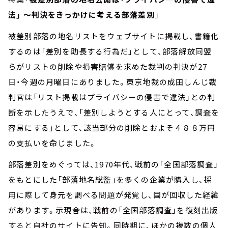
法」 ～判決をきっかけに考える部落差別
」
被差別部落の地名リストをウェブサイトに掲載し、書籍化
するのは「差別を助長する行為だ」として、部落解放同盟
らがリストの削除や損害賠償を求めた裁判の判決が27
日・今週の月曜日にありました。東京地裁の成田しんじ裁
判官は「リスト掲載はプライバシーの侵害で違法」との判
断を示したうえで、「差別しようとする人にとって、調査を
容易にする」として、該当部分の削除とおよそ４８８万円
の支払いを命じました。
部落差別をめぐっては、1970年代、戦前の「全国部落調査」
をもとにした「部落地名総監」を多くの企業が購入し、採
用に際して身元を調べる問題が発覚し、国が回収した経緯
があります。示現舎は、戦前の「全国部落調査」を復刻出版
すると自社のサイトに告知。同時期に、ほかの複数の個人