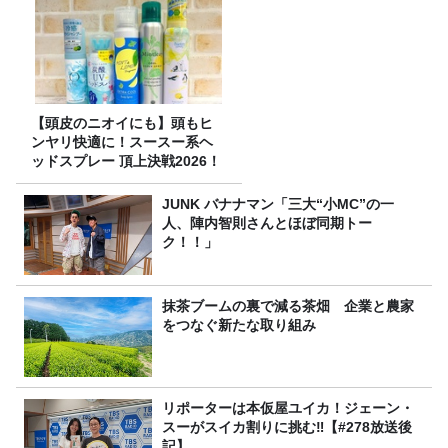
【頭皮のニオイにも】頭もヒ
ンヤリ快適に！スースー系ヘ
ッドスプレー 頂上決戦2026！
JUNK バナナマン「三大“小MC”の一
人、陣内智則さんとほぼ同期トー
ク！！」
抹茶ブームの裏で減る茶畑 企業と農家
をつなぐ新たな取り組み
リポーターは本仮屋ユイカ！ジェーン・
スーがスイカ割りに挑む‼【#278放送後
記】