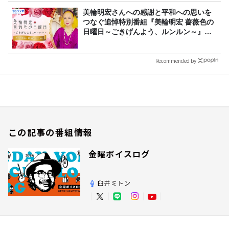
美輪明宏さんへの感謝と平和への思いを
つなぐ追悼特別番組『美輪明宏 薔薇色の
日曜日～ごきげんよう、ルンルン～』
8/9（日）16時放送
Recommended by
この記事の番組情報
金曜ボイスログ
臼井ミトン