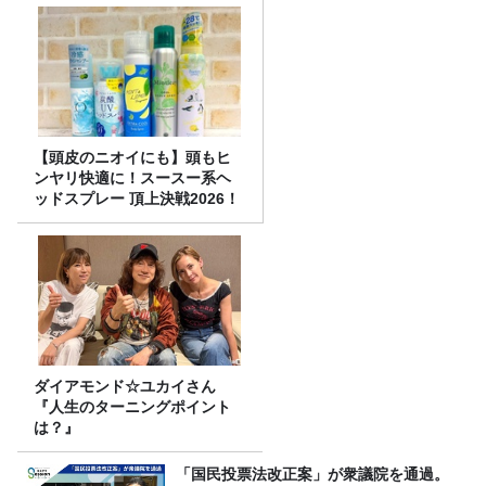
【頭皮のニオイにも】頭もヒ
ンヤリ快適に！スースー系ヘ
ッドスプレー 頂上決戦2026！
ダイアモンド☆ユカイさん
『人生のターニングポイント
は？』
「国民投票法改正案」が衆議院を通過。