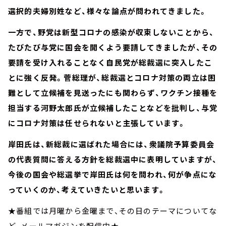
選択的夫婦別姓など、様々な論点が問われてきました。
一方で、野党は新型コロナの感染が収束しないことから、
たびたび与党に国会を開くよう要請してきましたが、その
要請を受け入れることなく自民党が総裁選に突入したこ
とに強く反発。菅総理が、総裁選とコロナ対策の両立は困
難として立候補を見送ったにも関わらず、ワクチン接種を
担当する河野太郎氏が立候補したことなどを批判し、与党
にコロナ対策は任せられないと主張しています。
岸田氏は、新総裁に選ばれた場合には、衆議院予算委員会
の代表質問に答える方針を総裁選中に表明していますが、
今後の国会や総選挙で岸田氏は何を問われ、何が争点にな
っていくのか、考えていきたいと思います。
★番組では月曜から金曜まで、その日のテーマについてな
ど、メールマガジンを配信中★