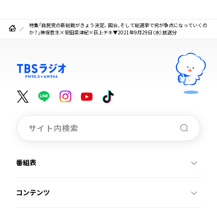
特集「自民党の新総裁がきょう決定。国会、そして総選挙で何が争点になっていくの
か？」神保哲生×安田菜津紀×荻上チキ▼2021年9月29日（水）放送分
番組表
コンテンツ