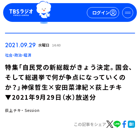
ログイン
マイページ
2021.09.29
水曜日
14:40
新規会員登録
ログイン
社会・政治・経済
特集「自民党の新総裁がきょう決定。国会、
そして総選挙で何が争点になっていくの
か？」神保哲生×安田菜津紀×荻上チキ
▼2021年9月29日（水）放送分
荻上チキ・ Session
今日の番組表
週間番組表
この記事をシェア
トピックス
TBS Podcast