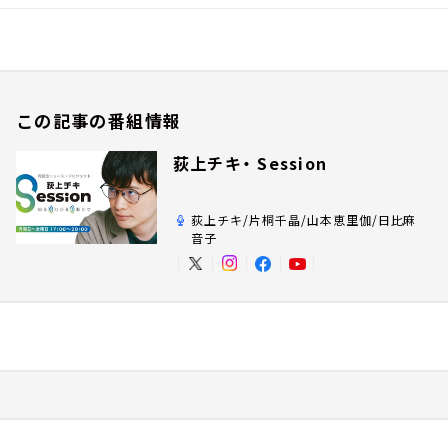
この記事の番組情報
荻上チキ・ Session
荻上チキ/片桐千晶/山本恵里伽/日比麻
音子