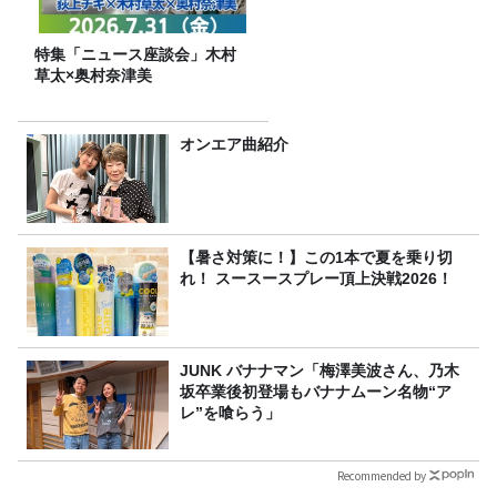
特集「ニュース座談会」木村
草太×奥村奈津美
オンエア曲紹介
【暑さ対策に！】この1本で夏を乗り切
れ！ スースースプレー頂上決戦2026！
JUNK バナナマン「梅澤美波さん、乃木
坂卒業後初登場もバナナムーン名物“ア
レ”を喰らう」
Recommended by