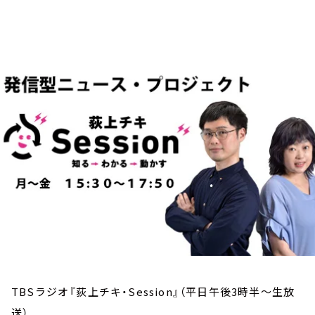
お知らせ
イベント・グッズ
YouTube
会社情報
TBSラジオ『荻上チキ・Session』（平日午後3時半～生放
送）