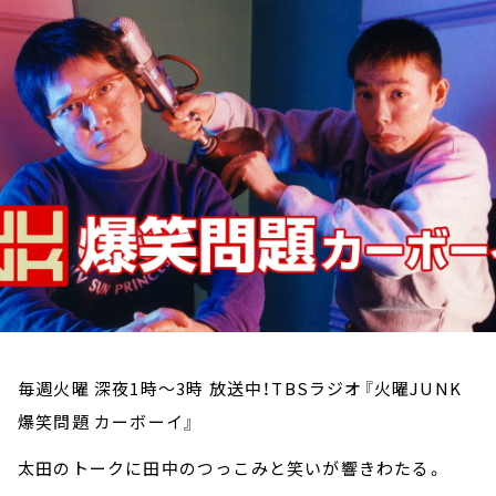
お知らせ
イベント・グッズ
YouTube
会社情報
毎週火曜 深夜1時～3時 放送中！TBSラジオ『火曜JUNK
爆笑問題 カーボーイ』
太田のトークに田中のつっこみと笑いが響きわたる。