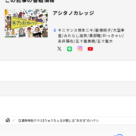
アシタノカレッジ
キニマンス塚本ニキ/能條桃子/大空幸
星/みたらし加奈/黒部睦/わっきゃい/
永井陽右/五十嵐美樹/五十嵐大
【1周年特別クラス】りゅうちぇるが感じる"生き方"のハナシ