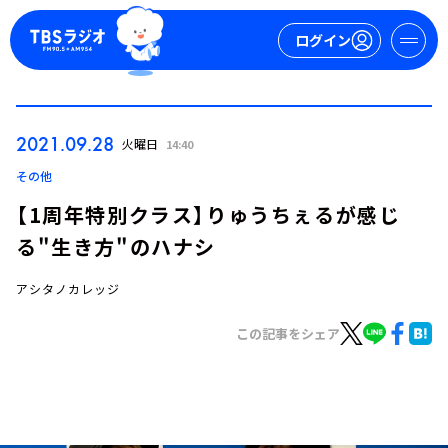
ログイン
マイページ
2021.09.28
火曜日
14:40
新規会員登録
ログイン
その他
【1周年特別クラス】りゅうちぇるが感じ
る"生き方"のハナシ
アシタノカレッジ
この記事をシェア
今日の番組表
週間番組表
トピックス
TBS Podcast