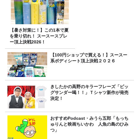
【暑さ対策に！】この1本で夏
を乗り切れ！ スースースプレ
ー頂上決戦2026！
【100円ショップで買える！】スースー
系ボディシート頂上決戦２０２６
きしたかの高野のキラーフレーズ「ビッ
グサンダー喝！！」Ｔシャツ新作が発売
決定！
おすすめPodcast・みうら五郎「もっち
ゅりんと映画ちいかわ 人魚の島のひみ
つ」