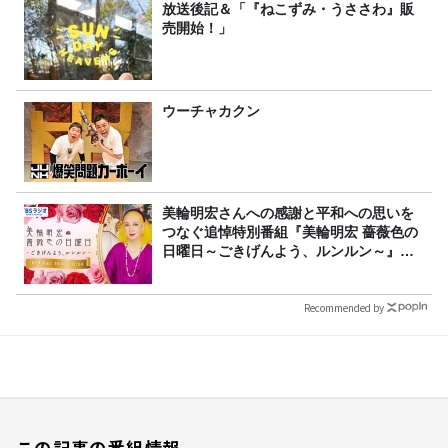
放送後記＆「『ねこずみ・うささわ』販
売開始！」
ウーチャカクン
美輪明宏さんへの感謝と平和への思いを
つなぐ追悼特別番組『美輪明宏 薔薇色の
日曜日～ごきげんよう、ルンルン～』
8/9（日）16時放送
Recommended by
この記事の番組情報