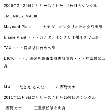
2006
年
2
月
22
日にリリースされた、
2
枚目のシングル
♪
MONKEY MAJIK
Maynard Plant
・・・カナダ、オンタリオ州オタワ出身
Blaise Plant
・・・カナダ、オンタリオ州オタワ出身
TAX
・・・宮城県仙台市出身
DICK
・・・北海道札幌市出身香取慎吾・・・神奈川県出
身
M
４ たとえ どんなに
...
/
西野カナ
2011
年
11
月
9
日にリリースされた
15
枚目のシングル
♪
西野カナ・・・三重県松阪市出身