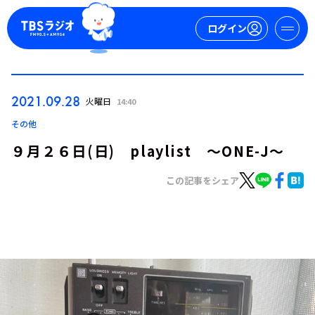
ログイン
マイページ
2021.09.28
火曜日
14:40
新規会員登録
ログイン
その他
９月２６日(日) playlist ～ONE-J～
この記事をシェア
今日の番組表
週間番組表
トピックス
TBS Podcast