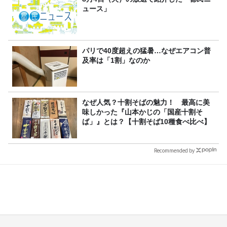
ュース」
パリで40度超えの猛暑…なぜエアコン普
及率は「1割」なのか
なぜ人気？十割そばの魅力！ 最高に美
味しかった『山本かじの「国産十割そ
ば」』とは？【十割そば10種食べ比べ】
Recommended by