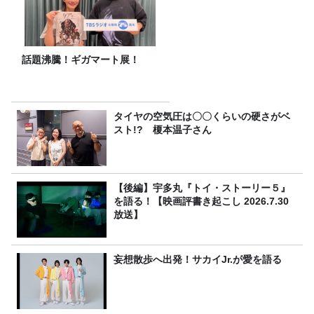
話題沸騰！ギガマート展！
タイヤの空気圧は〇〇くらいの硬さがベ
スト!? 榎本温子さん
【後編】宇多丸『トイ・ストーリー５』
を語る！【映画評書き起こし 2026.7.30
放送】
妄想散歩へ出発！サカイJr.が愛を語る