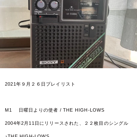
お知らせ
イベント・グッズ
YouTube
会社情報
2021
年９月２６日プレイリスト
M1
日曜日よりの使者
/ THE HIGH-LOWS
2004
年
2
月
11
日にリリースされた、２２枚目のシングル
♪THE HIGH-LOWS