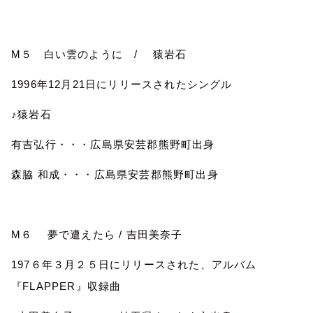
M
５ 白い雲のように
/
猿岩石
1996
年
12
月
21
日にリリースされたシングル
♪
猿岩石
有吉弘行・・・広島県安芸郡熊野町出身
森脇 和成・・・広島県安芸郡熊野町出身
M
６ 夢で遭えたら
/
吉田美奈子
197
６年３月２５日にリリースされた、アルバム
『
FLAPPER
』収録曲