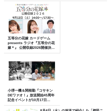
五等分の花嫁 カードゲーム
presents ラジオ『五等分の花
嫁＊』 公開収録2026開催決
定！
小堺一機＆関根勤『コサキン
DEワァオ！』放送開始45周年
記念イベントが10月17日
（土）に開催決定！本日より
FC先行受付スタート！
8月4日（火）の放送で紹介した「都民ニ