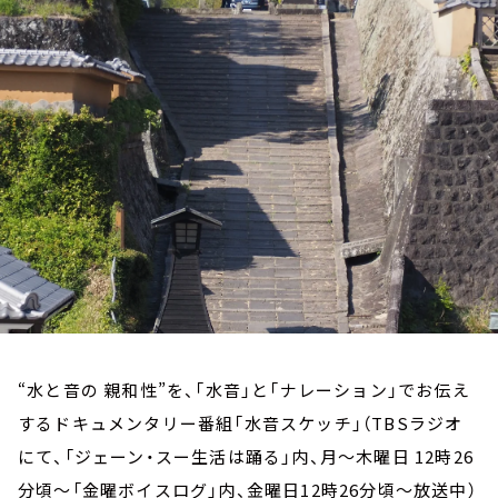
お知らせ
イベント・グッズ
YouTube
会社情報
“水と音の 親和性”を、「水音」と「ナレーション」でお伝え
するドキュメンタリー番組「水音スケッチ」（TBSラジオ
にて、「ジェーン・スー生活は踊る」内、月～木曜日 12時26
分頃～「金曜ボイスログ」内、金曜日12時26分頃～放送中）